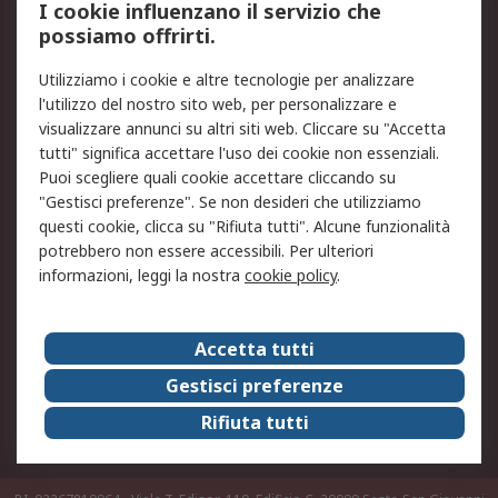
I cookie influenzano il servizio che
possiamo offrirti.
Legale
Utilizziamo i cookie e altre tecnologie per analizzare
Informativa Cookie
Informativa Privacy -
l'utilizzo del nostro sito web, per personalizzare e
Aggiornata
visualizzare annunci su altri siti web. Cliccare su "Accetta
Email Security
Termini d'uso
tutti" significa accettare l'uso dei cookie non essenziali.
Condizioni di vendita
Condizioni generali di
Puoi scegliere quali cookie accettare cliccando su
servizio
"Gestisci preferenze". Se non desideri che utilizziamo
questi cookie, clicca su "Rifiuta tutti". Alcune funzionalità
Etica e responsabilità
potrebbero non essere accessibili. Per ulteriori
informazioni, leggi la nostra
cookie policy
.
Chi Siamo
Chi Siamo
Contattaci
Accetta tutti
Supporto
ESG
Gestisci preferenze
Carriere
RS Group
Rifiuta tutti
Press Centre
Discovery: il Blog di RS