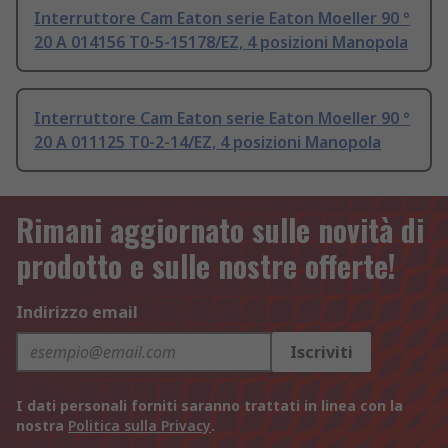
Interruttore Cam Eaton serie Eaton Moeller 90 °
20 A 014156 T0-5-15178/EZ, 4 posizioni Manopola
Interruttore Cam Eaton serie Eaton Moeller 90 °
20 A 011125 T0-2-14/EZ, 4 posizioni Manopola
Rimani aggiornato sulle novità di
prodotto e sulle nostre offerte!
Indirizzo email
Iscriviti
I dati personali forniti saranno trattati in linea con la
nostra
Politica sulla Privacy
.