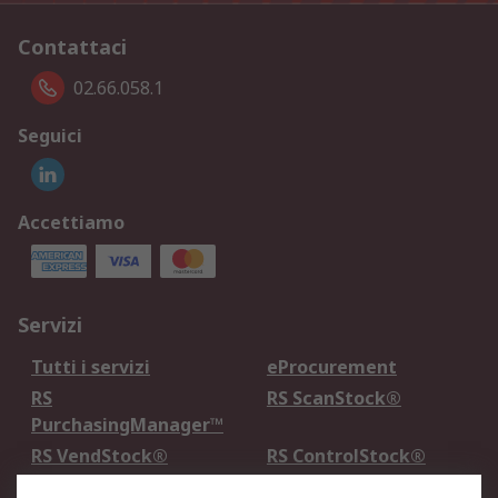
Contattaci
02.66.058.1
Seguici
Accettiamo
Servizi
Tutti i servizi
eProcurement
RS
RS ScanStock®
PurchasingManager™
RS VendStock®
RS ControlStock®
Servizio di taratura
MePA