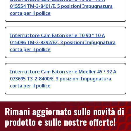
015554 TM-3-8401/E, 5 posizioni Impugnatura
corta per il pollice
Interruttore Cam Eaton serie T0 90 ° 10 A
015096 TM-2-8292/EZ, 3 posizioni Impugnatura
corta per il pollice
Interruttore Cam Eaton serie Moeller 45 ° 32 A
073695 T3-2-8400/E, 3 posizioni Impugnatura
corta per il pollice
Rimani aggiornato sulle novità di
prodotto e sulle nostre offerte!