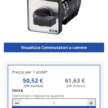
Visualizza Commutatori a camme
Prezzo per 1 unità*
50,52 €
61,63 €
(IVA esclusa)
(IVA inclusa)
Add
Unità
to
Selezionare o digitare la quantità
Basket