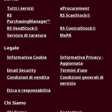
Tutti i servizi
eProcurement
RS
RS ScanStock®
PurchasingManager™
RS VendStock®
RS ControlStock®
Servizio di taratura
MePA
Legale
Informativa Cookie
Informativa Privacy -
Aggiornata
Email Security
Termini d'uso
Condizioni di vendita
Condizioni generali di
servizio
Etica e responsabilità
Chi Siamo