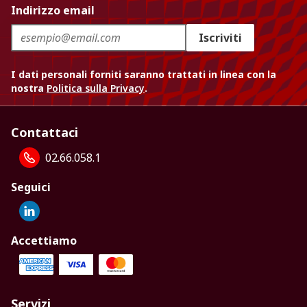
Indirizzo email
Iscriviti
I dati personali forniti saranno trattati in linea con la
nostra
Politica sulla Privacy
.
Contattaci
02.66.058.1
Seguici
Accettiamo
Servizi