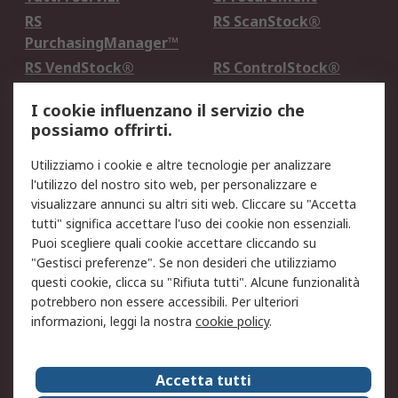
RS
RS ScanStock®
PurchasingManager™
RS VendStock®
RS ControlStock®
Servizio di taratura
MePA
I cookie influenzano il servizio che
possiamo offrirti.
Legale
Utilizziamo i cookie e altre tecnologie per analizzare
Informativa Cookie
Informativa Privacy -
l'utilizzo del nostro sito web, per personalizzare e
Aggiornata
visualizzare annunci su altri siti web. Cliccare su "Accetta
Email Security
Termini d'uso
tutti" significa accettare l'uso dei cookie non essenziali.
Condizioni di vendita
Condizioni generali di
Puoi scegliere quali cookie accettare cliccando su
servizio
"Gestisci preferenze". Se non desideri che utilizziamo
questi cookie, clicca su "Rifiuta tutti". Alcune funzionalità
Etica e responsabilità
potrebbero non essere accessibili. Per ulteriori
informazioni, leggi la nostra
cookie policy
.
Chi Siamo
Chi Siamo
Contattaci
Accetta tutti
Supporto
ESG