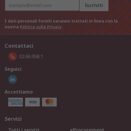
Iscriviti
I dati personali forniti saranno trattati in linea con la
nostra
Politica sulla Privacy
.
Contattaci
02.66.058.1
Seguici
Accettiamo
Servizi
Tutti i servizi
eProcurement