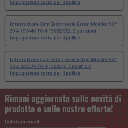
Impugnatura corta per il pollice
Interruttore Cam Eaton serie Eaton Moeller 90 °
20 A 197446 T0-4-15682/SE2, 2 posizioni
Impugnatura corta per il pollice
Interruttore Cam Eaton serie Eaton Moeller 90 °
20 A 022270 T0-4-15682/Z, 2 posizioni
Impugnatura corta per il pollice
Rimani aggiornato sulle novità di
prodotto e sulle nostre offerte!
Indirizzo email