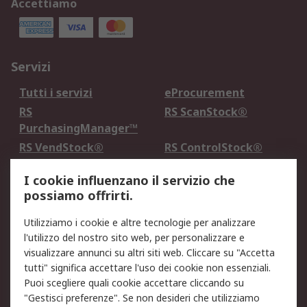
Accettiamo
Servizi
Tutti i servizi
eProcurement
RS
RS ScanStock®
PurchasingManager™
RS VendStock®
RS ControlStock®
Servizio di taratura
MePA
I cookie influenzano il servizio che
possiamo offrirti.
Legale
Utilizziamo i cookie e altre tecnologie per analizzare
Informativa Cookie
Informativa Privacy -
l'utilizzo del nostro sito web, per personalizzare e
Aggiornata
visualizzare annunci su altri siti web. Cliccare su "Accetta
Email Security
Termini d'uso
tutti" significa accettare l'uso dei cookie non essenziali.
Condizioni di vendita
Condizioni generali di
Puoi scegliere quali cookie accettare cliccando su
servizio
"Gestisci preferenze". Se non desideri che utilizziamo