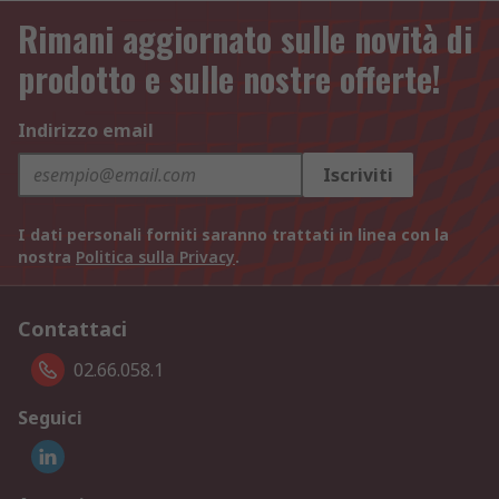
Rimani aggiornato sulle novità di
prodotto e sulle nostre offerte!
Indirizzo email
Iscriviti
I dati personali forniti saranno trattati in linea con la
nostra
Politica sulla Privacy
.
Contattaci
02.66.058.1
Seguici