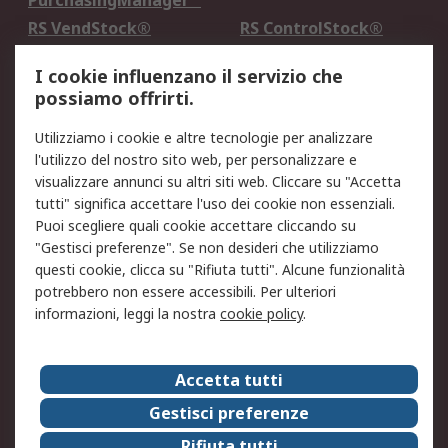
PurchasingManager™
RS VendStock®
RS ControlStock®
Servizio di taratura
MePA
I cookie influenzano il servizio che
possiamo offrirti.
Legale
Utilizziamo i cookie e altre tecnologie per analizzare
Informativa Cookie
Informativa Privacy -
l'utilizzo del nostro sito web, per personalizzare e
Aggiornata
visualizzare annunci su altri siti web. Cliccare su "Accetta
Email Security
Termini d'uso
tutti" significa accettare l'uso dei cookie non essenziali.
Condizioni di vendita
Condizioni generali di
Puoi scegliere quali cookie accettare cliccando su
servizio
"Gestisci preferenze". Se non desideri che utilizziamo
questi cookie, clicca su "Rifiuta tutti". Alcune funzionalità
Etica e responsabilità
potrebbero non essere accessibili. Per ulteriori
informazioni, leggi la nostra
cookie policy
.
Chi Siamo
Chi Siamo
Contattaci
Accetta tutti
Supporto
ESG
Gestisci preferenze
Carriere
RS Group
Rifiuta tutti