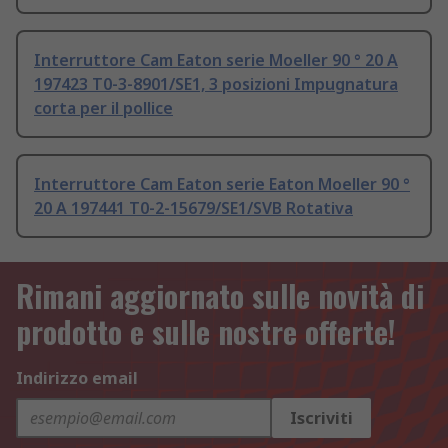
Interruttore Cam Eaton serie Moeller 90 ° 20 A
197423 T0-3-8901/SE1, 3 posizioni Impugnatura
corta per il pollice
Interruttore Cam Eaton serie Eaton Moeller 90 °
20 A 197441 T0-2-15679/SE1/SVB Rotativa
Rimani aggiornato sulle novità di
prodotto e sulle nostre offerte!
Indirizzo email
Iscriviti