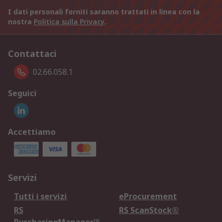
I dati personali forniti saranno trattati in linea con la
nostra
Politica sulla Privacy
.
Contattaci
02.66.058.1
Seguici
Accettiamo
Servizi
Tutti i servizi
eProcurement
RS
RS ScanStock®