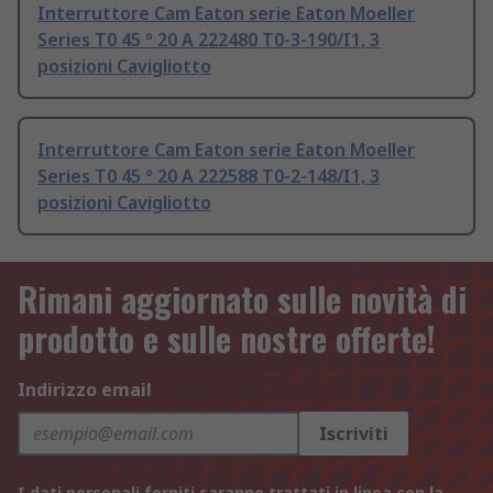
Interruttore Cam Eaton serie Eaton Moeller
Series T0 45 ° 20 A 222480 T0-3-190/I1, 3
posizioni Cavigliotto
Interruttore Cam Eaton serie Eaton Moeller
Series T0 45 ° 20 A 222588 T0-2-148/I1, 3
posizioni Cavigliotto
Rimani aggiornato sulle novità di
prodotto e sulle nostre offerte!
Indirizzo email
Iscriviti
I dati personali forniti saranno trattati in linea con la