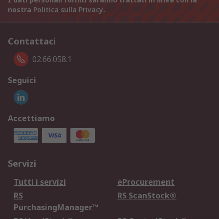
nostra
Politica sulla Privacy
.
Contattaci
02.66.058.1
Seguici
Accettiamo
Servizi
Tutti i servizi
eProcurement
RS
RS ScanStock®
PurchasingManager™