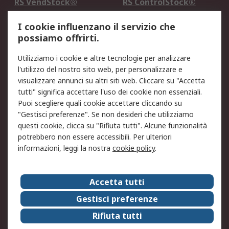
RS VendStock®
RS ControlStock®
Servizio di taratura
MePA
I cookie influenzano il servizio che
possiamo offrirti.
Legale
Utilizziamo i cookie e altre tecnologie per analizzare
Informativa Cookie
Informativa Privacy -
l'utilizzo del nostro sito web, per personalizzare e
Aggiornata
visualizzare annunci su altri siti web. Cliccare su "Accetta
Email Security
Termini d'uso
tutti" significa accettare l'uso dei cookie non essenziali.
Condizioni di vendita
Condizioni generali di
Puoi scegliere quali cookie accettare cliccando su
servizio
"Gestisci preferenze". Se non desideri che utilizziamo
questi cookie, clicca su "Rifiuta tutti". Alcune funzionalità
Etica e responsabilità
potrebbero non essere accessibili. Per ulteriori
informazioni, leggi la nostra
cookie policy
.
Chi Siamo
Chi Siamo
Contattaci
Accetta tutti
Supporto
ESG
Gestisci preferenze
Carriere
RS Group
Rifiuta tutti
Press Centre
Discovery: il Blog di RS