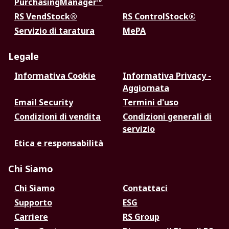
PurchasingManager™
RS VendStock®
RS ControlStock®
Servizio di taratura
MePA
Legale
Informativa Cookie
Informativa Privacy -
Aggiornata
Email Security
Termini d'uso
Condizioni di vendita
Condizioni generali di
servizio
Etica e responsabilità
Chi Siamo
Chi Siamo
Contattaci
Supporto
ESG
Carriere
RS Group