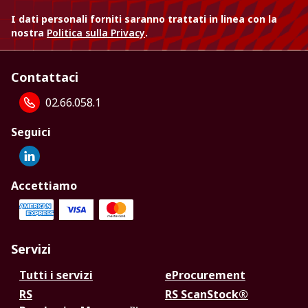
I dati personali forniti saranno trattati in linea con la
nostra
Politica sulla Privacy
.
Contattaci
02.66.058.1
Seguici
Accettiamo
Servizi
Tutti i servizi
eProcurement
RS
RS ScanStock®