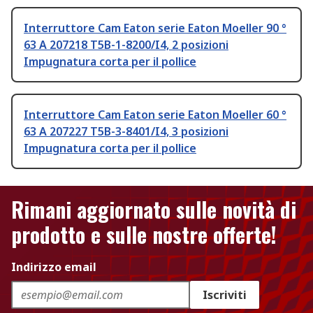
Interruttore Cam Eaton serie Eaton Moeller 90 °
63 A 207218 T5B-1-8200/I4, 2 posizioni
Impugnatura corta per il pollice
Interruttore Cam Eaton serie Eaton Moeller 60 °
63 A 207227 T5B-3-8401/I4, 3 posizioni
Impugnatura corta per il pollice
Rimani aggiornato sulle novità di
prodotto e sulle nostre offerte!
Indirizzo email
Iscriviti