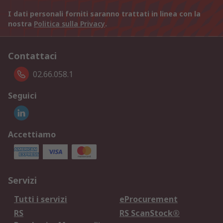
I dati personali forniti saranno trattati in linea con la
nostra
Politica sulla Privacy
.
Contattaci
02.66.058.1
Seguici
Accettiamo
Servizi
Tutti i servizi
eProcurement
RS
RS ScanStock®