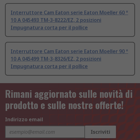
Interruttore Cam Eaton serie Eaton Moeller 60 °
10 A 045493 TM-3-8222/EZ, 2 posizioni
Impugnatura corta per il pollice
Interruttore Cam Eaton serie Eaton Moeller 90 °
10 A 045499 TM-3-8326/EZ, 2 posizioni
Impugnatura corta per il pollice
Rimani aggiornato sulle novità di
prodotto e sulle nostre offerte!
Indirizzo email
Iscriviti