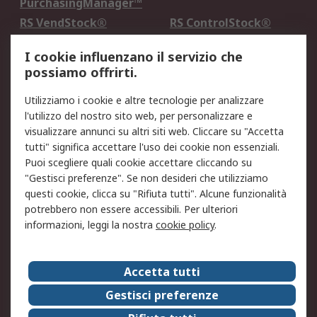
PurchasingManager™
RS VendStock®
RS ControlStock®
Servizio di taratura
MePA
I cookie influenzano il servizio che
possiamo offrirti.
Legale
Utilizziamo i cookie e altre tecnologie per analizzare
Informativa Cookie
Informativa Privacy -
l'utilizzo del nostro sito web, per personalizzare e
Aggiornata
visualizzare annunci su altri siti web. Cliccare su "Accetta
Email Security
Termini d'uso
tutti" significa accettare l'uso dei cookie non essenziali.
Condizioni di vendita
Condizioni generali di
Puoi scegliere quali cookie accettare cliccando su
servizio
"Gestisci preferenze". Se non desideri che utilizziamo
questi cookie, clicca su "Rifiuta tutti". Alcune funzionalità
Etica e responsabilità
potrebbero non essere accessibili. Per ulteriori
informazioni, leggi la nostra
cookie policy
.
Chi Siamo
Chi Siamo
Contattaci
Accetta tutti
Supporto
ESG
Gestisci preferenze
Carriere
RS Group