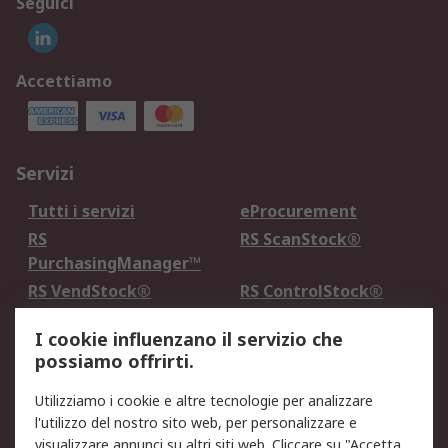
Seguici
Accettiamo
Servizi
Tutti i servizi
eProcurement
RS
RS ScanStock®
PurchasingManager™
RS VendStock®
RS ControlStock®
Servizio di taratura
MePA
I cookie influenzano il servizio che
possiamo offrirti.
Legale
Utilizziamo i cookie e altre tecnologie per analizzare
Informativa Cookie
Informativa Privacy -
l'utilizzo del nostro sito web, per personalizzare e
Aggiornata
visualizzare annunci su altri siti web. Cliccare su "Accetta