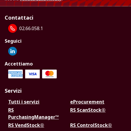
Contattaci
02.66.058.1
Seguici
Accettiamo
Servizi
Tutti i servizi
eProcurement
RS
RS ScanStock®
PurchasingManager™
RS VendStock®
RS ControlStock®