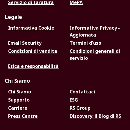
Servizio di taratura
MePA
Legale
Informativa Cookie
Informativa Privacy -
Aggiornata
Email Security
Termini d'uso
Condizioni di vendita
Condizioni generali di
servizio
Etica e responsabilità
Chi Siamo
Chi Siamo
Contattaci
Supporto
ESG
Carriere
RS Group
Press Centre
Discovery: il Blog di RS