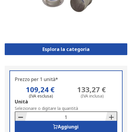
Esplora la categoria
Prezzo per 1 unità*
109,24 €
133,27 €
(IVA esclusa)
(IVA inclusa)
Add
Unità
to
Selezionare o digitare la quantità
Basket
Aggiungi