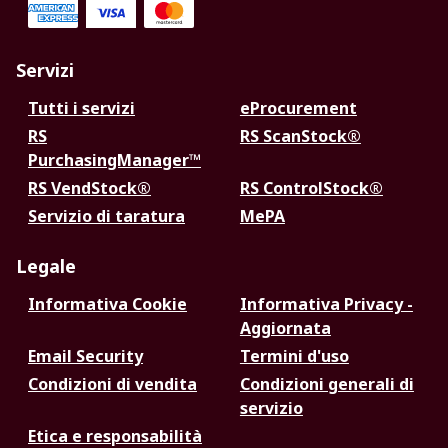
Servizi
Tutti i servizi
eProcurement
RS
RS ScanStock®
PurchasingManager™
RS VendStock®
RS ControlStock®
Servizio di taratura
MePA
Legale
Informativa Cookie
Informativa Privacy -
Aggiornata
Email Security
Termini d'uso
Condizioni di vendita
Condizioni generali di
servizio
Etica e responsabilità