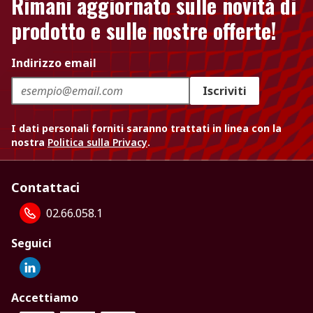
Rimani aggiornato sulle novità di
prodotto e sulle nostre offerte!
Indirizzo email
Iscriviti
I dati personali forniti saranno trattati in linea con la
nostra
Politica sulla Privacy
.
Contattaci
02.66.058.1
Seguici
Accettiamo