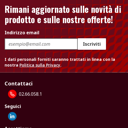
Rimani aggiornato sulle novità di
prodotto e sulle nostre offerte!
Indirizzo email
Iscriviti
I dati personali forniti saranno trattati in linea con la
nostra
Politica sulla Privacy
.
Contattaci
02.66.058.1
Seguici