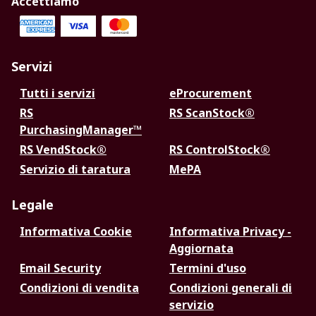
Accettiamo
Servizi
Tutti i servizi
eProcurement
RS
RS ScanStock®
PurchasingManager™
RS VendStock®
RS ControlStock®
Servizio di taratura
MePA
Legale
Informativa Cookie
Informativa Privacy -
Aggiornata
Email Security
Termini d'uso
Condizioni di vendita
Condizioni generali di
servizio