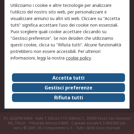
Utilizziamo i cookie e altre tecnologie per analizzare
Informativa Cookie
Informativa Privacy -
l'utilizzo del nostro sito web, per personalizzare e
Aggiornata
visualizzare annunci su altri siti web. Cliccare su "Accetta
Email Security
Termini d'uso
tutti" significa accettare l'uso dei cookie non essenziali.
Condizioni di vendita
Condizioni generali di
Puoi scegliere quali cookie accettare cliccando su
servizio
"Gestisci preferenze". Se non desideri che utilizziamo
questi cookie, clicca su "Rifiuta tutti". Alcune funzionalità
Etica e responsabilità
potrebbero non essere accessibili. Per ulteriori
informazioni, leggi la nostra
cookie policy
.
Chi Siamo
Chi Siamo
Contattaci
Accetta tutti
Supporto
ESG
Gestisci preferenze
Carriere
RS Group
Rifiuta tutti
Press Centre
Discovery: il Blog di RS
P.I. 02267810964 - Viale T. Edison 110, Edificio C, 20099 Sesto San Giovanni
MI, ITALIA - Tribunale Monza 50885 - Capitale sociale € 3.900.000 (int.
vers.)
© 2001, RS Components S.r.l. - Tutti i diritti sono riservati.