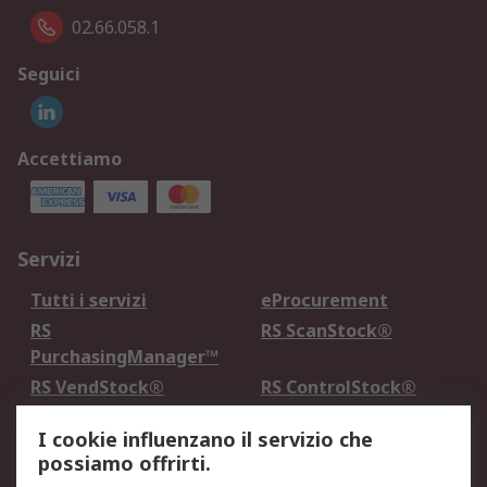
02.66.058.1
Seguici
Accettiamo
Servizi
Tutti i servizi
eProcurement
RS
RS ScanStock®
PurchasingManager™
RS VendStock®
RS ControlStock®
Servizio di taratura
MePA
I cookie influenzano il servizio che
possiamo offrirti.
Legale