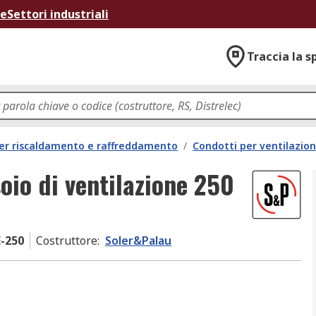
ne
Settori industriali
Traccia la s
per riscaldamento e raffreddamento
/
Condotti per ventilazio
oio di ventilazione 250
E-250
Costruttore
:
Soler&Palau