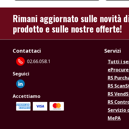
Rimani aggiornato sulle novità d
prodotto e sulle nostre offerte!
Contattaci
Servizi
02.66.058.1
Tutti i se
eProcur
Seguici
RS Purc
RS Scan
RS Vend
Accettiamo
RS Contr
Servizio 
MePA