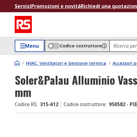
Servizi
Promozioni e novità
Richiedi una quotazio
Menu
Codice costruttore
/
HVAC, Ventilatori e Gestione termica
/
Accessori 
Soler&Palau Alluminio Vass
mm
Codice RS
:
315-612
Codice costruttore
:
950582 - PI