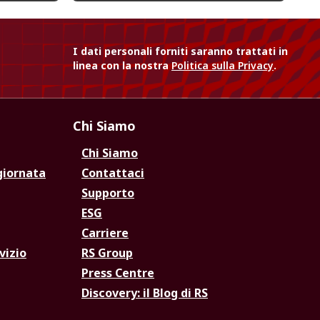
I dati personali forniti saranno trattati in
linea con la nostra
Politica sulla Privacy
.
Chi Siamo
Chi Siamo
giornata
Contattaci
Supporto
ESG
Carriere
vizio
RS Group
Press Centre
Discovery: il Blog di RS