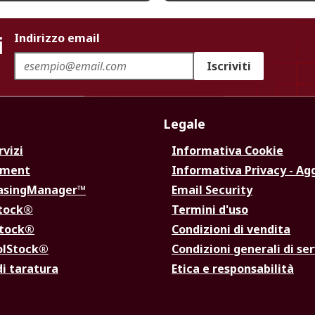
i
Indirizzo email
Iscriviti
Legale
rvizi
Informativa Cookie
ement
Informativa Privacy - Ag
hasingManager™
Email Security
Stock®
Termini d'uso
Stock®
Condizioni di vendita
olStock®
Condizioni generali di ser
di taratura
Etica e responsabilità