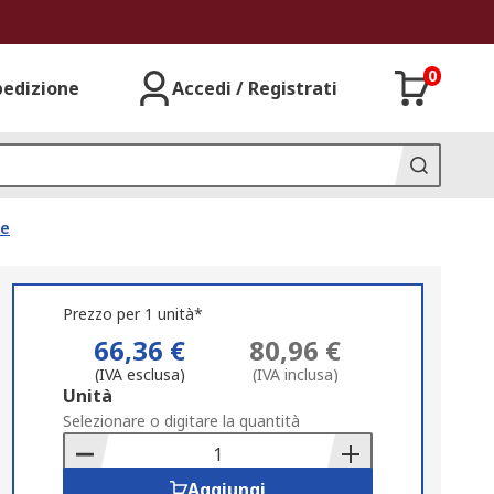
0
pedizione
Accedi / Registrati
ne
Prezzo per 1 unità*
66,36 €
80,96 €
(IVA esclusa)
(IVA inclusa)
Add
Unità
to
Selezionare o digitare la quantità
Basket
Aggiungi