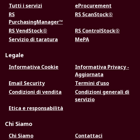
Tutti i servizi
eProcurement
RS
RS ScanStock®
PurchasingManager™
RS VendStock®
RS ControlStock®
Servizio di taratura
MePA
Legale
Informativa Cookie
Informativa Privacy -
Aggiornata
Email Security
Termini d'uso
Condizioni di vendita
Condizioni generali di
servizio
Etica e responsabilità
Chi Siamo
Chi Siamo
Contattaci