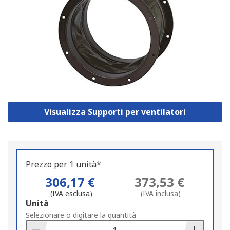
Visualizza Supporti per ventilatori
Prezzo per 1 unità*
306,17 €
373,53 €
(IVA esclusa)
(IVA inclusa)
Add
Unità
to
Selezionare o digitare la quantità
Basket