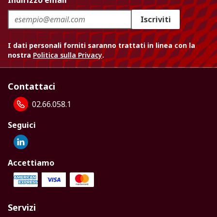
Indirizzo email
Iscriviti
I dati personali forniti saranno trattati in linea con la
nostra
Politica sulla Privacy
.
Contattaci
02.66.058.1
Seguici
Accettiamo
Servizi