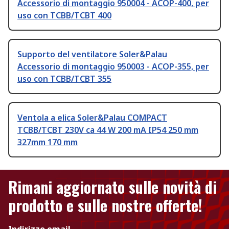
Accessorio di montaggio 950004 - ACOP-400, per
uso con TCBB/TCBT 400
Supporto del ventilatore Soler&Palau
Accessorio di montaggio 950003 - ACOP-355, per
uso con TCBB/TCBT 355
Ventola a elica Soler&Palau COMPACT
TCBB/TCBT 230V ca 44 W 200 mA IP54 250 mm
327mm 170 mm
Rimani aggiornato sulle novità di
prodotto e sulle nostre offerte!