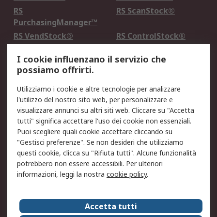
RS
RS ScanStock®
PurchasingManager™
RS VendStock®
RS ControlStock®
Servizio di taratura
MePA
I cookie influenzano il servizio che
possiamo offrirti.
Legale
Utilizziamo i cookie e altre tecnologie per analizzare
Informativa Cookie
Informativa Privacy -
l'utilizzo del nostro sito web, per personalizzare e
Aggiornata
visualizzare annunci su altri siti web. Cliccare su "Accetta
Email Security
Termini d'uso
tutti" significa accettare l'uso dei cookie non essenziali.
Condizioni di vendita
Condizioni generali di
Puoi scegliere quali cookie accettare cliccando su
servizio
"Gestisci preferenze". Se non desideri che utilizziamo
questi cookie, clicca su "Rifiuta tutti". Alcune funzionalità
Etica e responsabilità
potrebbero non essere accessibili. Per ulteriori
informazioni, leggi la nostra
cookie policy
.
Chi Siamo
Chi Siamo
Contattaci
Accetta tutti
Supporto
ESG