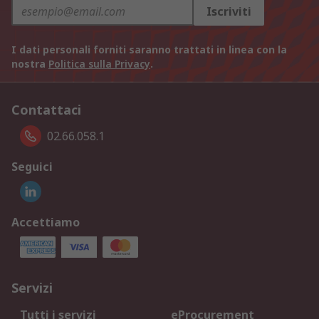
Iscriviti
I dati personali forniti saranno trattati in linea con la
nostra
Politica sulla Privacy
.
Contattaci
02.66.058.1
Seguici
Accettiamo
Servizi
Tutti i servizi
eProcurement