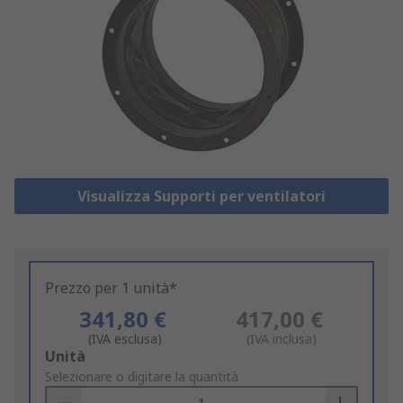
Visualizza Supporti per ventilatori
Prezzo per 1 unità*
341,80 €
417,00 €
(IVA esclusa)
(IVA inclusa)
Add
Unità
to
Selezionare o digitare la quantità
Basket