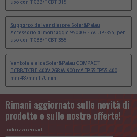
uso con TCBB/TCBT 315
Supporto del ventilatore Soler&Palau
Accessorio di montaggio 950003 - ACOP-355, per
uso con TCBB/TCBT 355
Ventola a elica Soler&Palau COMPACT
TCBB/TCBT 400V 268 W 900 mA IP65 IP55 400
mm 487mm 170 mm
Rimani aggiornato sulle novità di
prodotto e sulle nostre offerte!
Indirizzo email