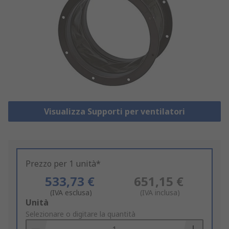
Visualizza Supporti per ventilatori
Prezzo per 1 unità*
533,73 €
651,15 €
(IVA esclusa)
(IVA inclusa)
Add
Unità
to
Selezionare o digitare la quantità
Basket