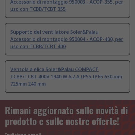
Accessorio di montaggio 950003 - ACOP-355, per
uso con TCBB/TCBT 355
Supporto del ventilatore Soler&Palau
Accessorio di montaggio 950004 - ACOP-400, per
uso con TCBB/TCBT 400
Ventola a elica Soler&Palau COMPACT
TCBB/TCBT 400V 1940 W 6.2 A IP55 IP65 630 mm
725mm 240 mm
Rimani aggiornato sulle novità di
prodotto e sulle nostre offerte!