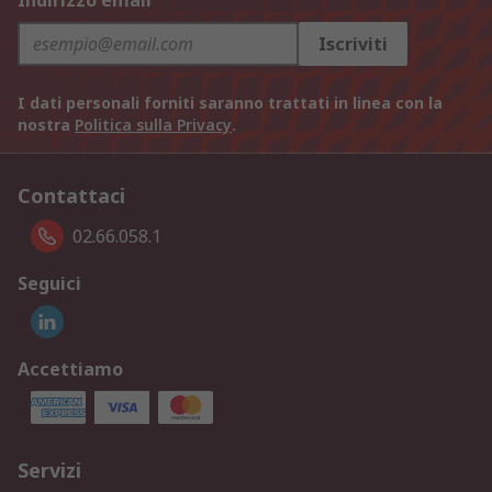
Indirizzo email
Iscriviti
I dati personali forniti saranno trattati in linea con la
nostra
Politica sulla Privacy
.
Contattaci
02.66.058.1
Seguici
Accettiamo
Servizi