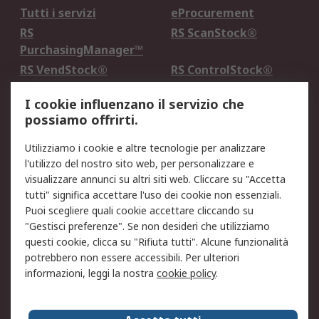
Tutti i servizi
eProcurement
RS
RS ScanStock®
PurchasingManager™
RS VendStock®
RS ControlStock®
Servizio di taratura
MePA
I cookie influenzano il servizio che
possiamo offrirti.
Legale
Utilizziamo i cookie e altre tecnologie per analizzare
Informativa Cookie
Informativa Privacy -
l'utilizzo del nostro sito web, per personalizzare e
Aggiornata
visualizzare annunci su altri siti web. Cliccare su "Accetta
Email Security
Termini d'uso
tutti" significa accettare l'uso dei cookie non essenziali.
Condizioni di vendita
Condizioni generali di
Puoi scegliere quali cookie accettare cliccando su
servizio
"Gestisci preferenze". Se non desideri che utilizziamo
questi cookie, clicca su "Rifiuta tutti". Alcune funzionalità
Etica e responsabilità
potrebbero non essere accessibili. Per ulteriori
informazioni, leggi la nostra
cookie policy
.
Chi Siamo
Chi Siamo
Contattaci