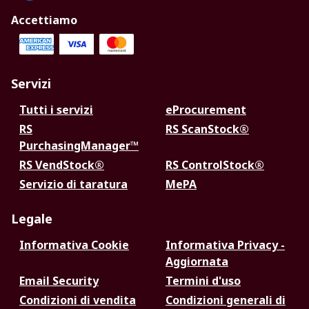
Accettiamo
Servizi
Tutti i servizi
eProcurement
RS
RS ScanStock®
PurchasingManager™
RS VendStock®
RS ControlStock®
Servizio di taratura
MePA
Legale
Informativa Cookie
Informativa Privacy -
Aggiornata
Email Security
Termini d'uso
Condizioni di vendita
Condizioni generali di