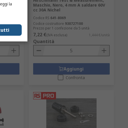
ement,
Hirschmann Test & Measurement,
eggi la
0V cc 16A
Maschio, Nero, 4 mm A saldare 60V
cc 30A Nichel
Codice RS
641-8069
Codice costruttore
930727100
Prezzo per 1 confezione da 5 unità
utti
7,22 €
1,772 €/unità
(IVA esclusa)
1,444 €/unità
Quantità
Aggiungi
Confronta