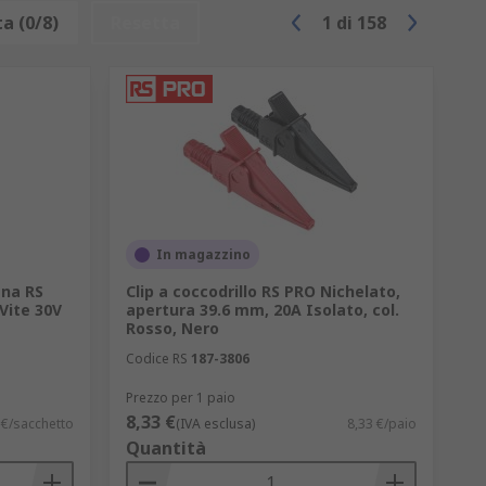
a (0/8)
Resetta
1
di
158
In magazzino
na RS
Clip a coccodrillo RS PRO Nichelato,
Vite 30V
apertura 39.6 mm, 20A Isolato, col.
Rosso, Nero
Codice RS
187-3806
Prezzo per 1 paio
8,33 €
 €/sacchetto
(IVA esclusa)
8,33 €/paio
Quantità