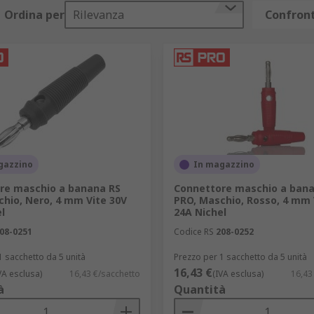
Ordina per
Rilevanza
Confront
gazzino
In magazzino
re maschio a banana RS
Connettore maschio a bana
hio, Nero, 4 mm Vite 30V
PRO, Maschio, Rosso, 4 mm 
l
24A Nichel
08-0251
Codice RS
208-0252
1 sacchetto da 5 unità
Prezzo per 1 sacchetto da 5 unità
16,43 €
VA esclusa)
16,43 €/sacchetto
(IVA esclusa)
16,43
à
Quantità