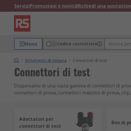
Servizi
Promozioni e novità
Richiedi una quotazio
Menu
Codice costruttore
/
Strumenti di misura
/
Connettori di test
Connettori di test
Disponiamo di una vasta gamma di connettori di prova
connettori di prova, connettori maschio di prova, clip
scientificamente, e anche per l'apprendimento o l'i
Cosa sono i connettori di prova e il loro uso?
Adattatori per
Box di p
connettori di test
I connettori di prova sono utilizzati con apparecchi