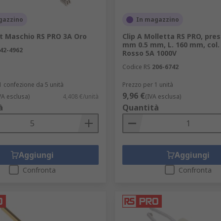
gazzino
In magazzino
st Maschio RS PRO 3A Oro
Clip A Molletta RS PRO, pres
mm 0.5 mm, L. 160 mm, col.
42-4962
Rosso 5A 1000V
Codice RS
206-6742
1 confezione da 5 unità
Prezzo per 1 unità
9,96 €
VA esclusa)
4,408 €/unità
(IVA esclusa)
à
Quantità
Aggiungi
Aggiungi
Confronta
Confronta