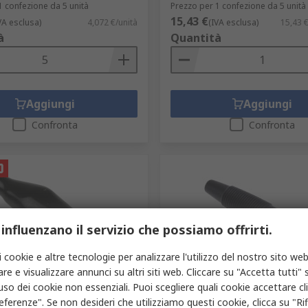
1 confezione da 5 unità
Prezzo per 1 confezione da 5 unità
15,43 €
VA esclusa)
4,072 €/unità
(IVA esclusa)
15,43 
à
Quantità
Aggiungi
Aggiungi
Confronta
Confronta
 influenzano il servizio che possiamo offrirti.
i cookie e altre tecnologie per analizzare l'utilizzo del nostro sito web
re e visualizzare annunci su altri siti web. Cliccare su "Accetta tutti" s
gazzino
In magazzino
'uso dei cookie non essenziali. Puoi scegliere quali cookie accettare c
ccodrillo RS PRO Acciaio
Connettore maschio a ban
eferenze". Se non desideri che utilizziamo questi cookie, clicca su "Rifi