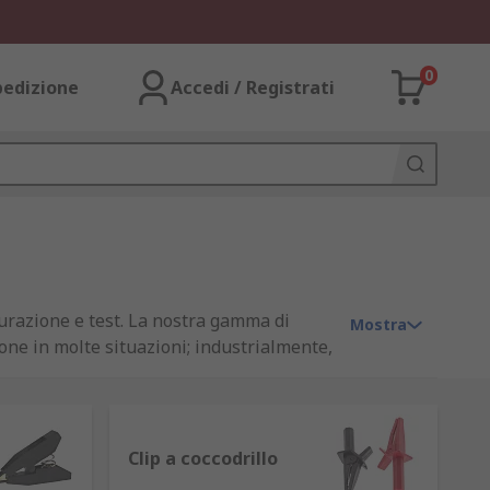
0
pedizione
Accedi / Registrati
urazione e test. La nostra gamma di
Mostra
ione in molte situazioni; industrialmente,
Clip a coccodrillo
ntali
e
oscilloscopi
. Quindi, possono