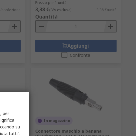
Prezzo per 1 unità
3,38 €
€/confezione
(IVA esclusa)
3,38 €/unità
Quantità
Aggiungi
Confronta
, per
ignifica
In magazzino
liccando su
ana
Connettore maschio a banana
uta tutti".