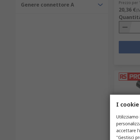
Prezzo per 
Genere connettore A
20,36 €
(I
Quantit
I cookie
Utilizziamo 
personalizza
In ma
accettare l
Clip a co
"Gestisci pr