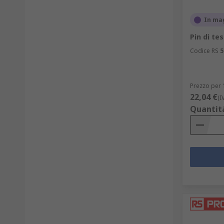
In ma
Pin di te
Codice RS
5
Prezzo per 
22,04 €
(I
Quantit