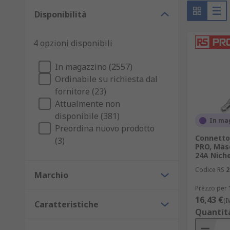
che domestico.
Disponibilità
4 opzioni disponibili
In magazzino (2557)
Ordinabile su richiesta dal
fornitore (23)
Attualmente non
disponibile (381)
In ma
Preordina nuovo prodotto
Connetto
(3)
PRO, Masc
24A Niche
Codice RS
2
Marchio
Prezzo per 
16,43 €
(I
Caratteristiche
Quantit