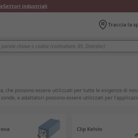
ne
Settori industriali
Traccia la s
, che possono essere utilizzati per tutte le esigenze di mis
, sonde, e adattatori possono essere utilizzati per l'applicaz
nsegnamento.
rova
Clip Kelvin
ature di misurazione e prova, ad esempio come
multimetri
,
pu