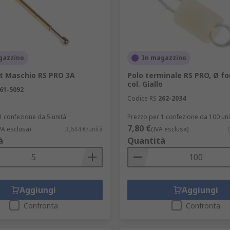
gazzino
In magazzino
st Maschio RS PRO 3A
Polo terminale RS PRO, Ø f
col. Giallo
61-5092
Codice RS
262-2034
1 confezione da 5 unità
Prezzo per 1 confezione da 100 uni
7,80 €
VA esclusa)
3,644 €/unità
(IVA esclusa)
à
Quantità
Aggiungi
Aggiungi
Confronta
Confronta