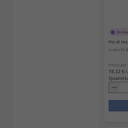
In ma
Pin di te
Codice RS
2
Prezzo per 
18,22 €
(I
Quantit