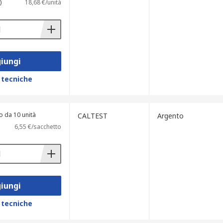
)
18,68 €/unità
iungi
 tecniche
o da 10 unità
CALTEST
Argento
6,55 €/sacchetto
iungi
 tecniche