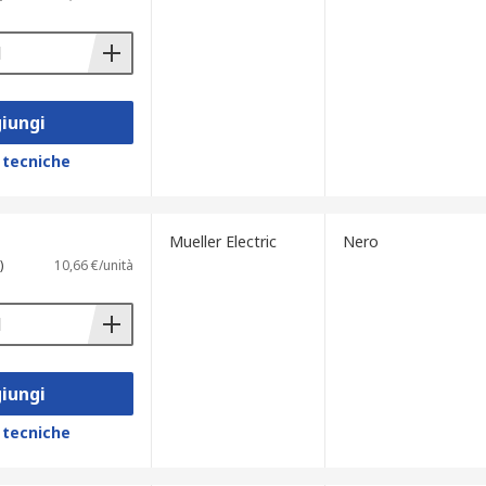
iungi
 tecniche
Mueller Electric
Nero
)
10,66 €/unità
iungi
 tecniche