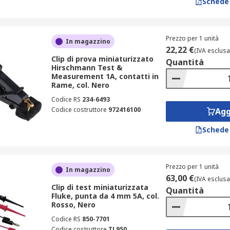
Schede
Prezzo per 1 unità
In magazzino
22,22 €
(IVA esclusa
Clip di prova miniaturizzato
Quantità
Hirschmann Test &
Measurement 1A, contatti in
Rame, col. Nero
Codice RS
234-6493
Codice costruttore
972416100
Agg
Schede
Prezzo per 1 unità
In magazzino
63,00 €
(IVA esclusa
Clip di test miniaturizzata
Quantità
Fluke, punta da 4 mm 5A, col.
Rosso, Nero
Codice RS
850-7701
Codice costruttore
TL950