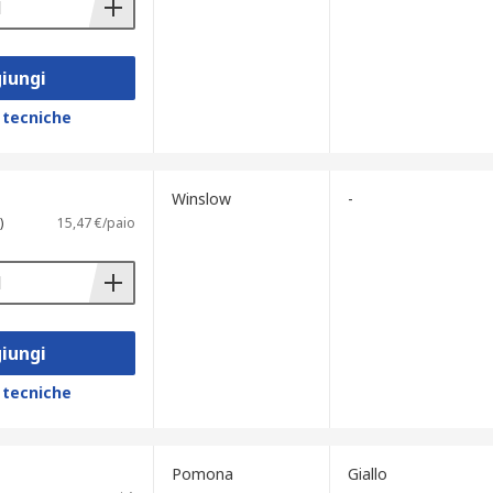
iungi
 tecniche
Winslow
-
)
15,47 €/paio
iungi
 tecniche
Pomona
Giallo