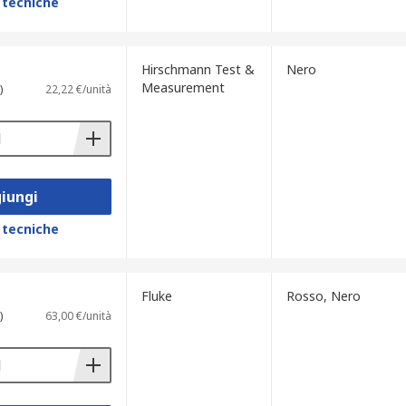
 tecniche
Hirschmann Test &
Nero
Measurement
)
22,22 €/unità
iungi
 tecniche
Fluke
Rosso, Nero
)
63,00 €/unità