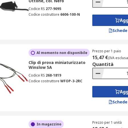
Ottone, col. Nero
Codice RS
277-9095
Codice costruttore
6606-100-N
Agg
Schede
Prezzo per 1 paio
Al momento non disponibile
15,47 €
(IVA esclusa
Clip di prova miniaturizzato
Quantità
Winslow 5A
Codice RS
268-1819
Codice costruttore
WFOP-3-2RC
Agg
Schede
Prezzo per 1 unità
In magazzino