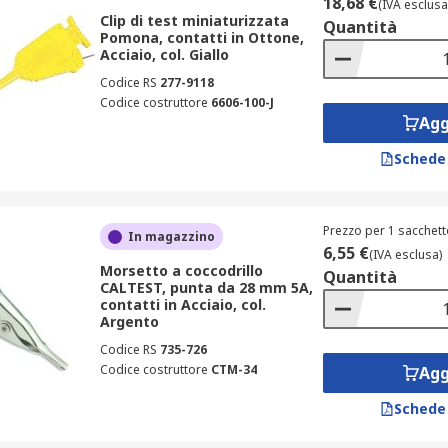
18,68 €
(IVA esclusa
Clip di test miniaturizzata
Quantità
Pomona, contatti in Ottone,
Acciaio, col. Giallo
Codice RS
277-9118
Codice costruttore
6606-100-J
Agg
Schede
Prezzo per 1 sacchett
In magazzino
6,55 €
(IVA esclusa)
Morsetto a coccodrillo
Quantità
CALTEST, punta da 28 mm 5A,
contatti in Acciaio, col.
Argento
Codice RS
735-726
Codice costruttore
CTM-34
Agg
Schede