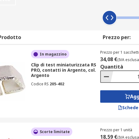
ri clienti possano avere assoluta fiducia nell'acquisto onlin
ma anche il supporto dei nostri tecnici specializzati pronti a 
 modalità di prezzi adattabili al budget del cliente. Oltre a 
y, Strumentazione e Sicurezza. La serie di prodotti Informa
e Strumenti di misura, tutti disponibili con una spedizione v
Prodotto
Prezzo per:
upporto con un team tecnico preparato e disponibile.
Prezzo per 1 sacchett
In magazzino
34,08 €
(IVA esclusa
Clip di test miniaturizzata RS
Quantità
PRO, contatti in Argento, col.
Argento
Codice RS
205-402
Agg
Schede
Prezzo per 1 unità
Scorte limitate
18,59 €
(IVA esclusa