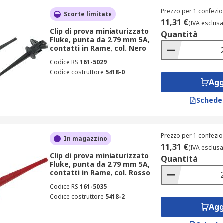
Prezzo per 1 confezio
Scorte limitate
11,31 €
(IVA esclusa
Clip di prova miniaturizzato
Quantità
Fluke, punta da 2.79 mm 5A,
contatti in Rame, col. Nero
Codice RS
161-5029
Codice costruttore
5418-0
Agg
Schede
Prezzo per 1 confezio
In magazzino
11,31 €
(IVA esclusa
Clip di prova miniaturizzato
Quantità
Fluke, punta da 2.79 mm 5A,
contatti in Rame, col. Rosso
Codice RS
161-5035
Codice costruttore
5418-2
Agg