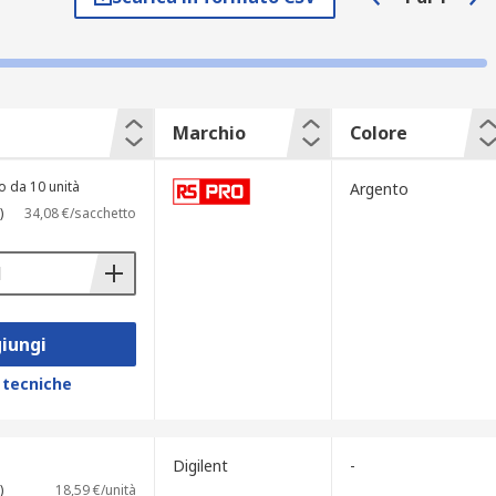
e. Offriamo non solo una descrizione
fornire informazioni e consigli. Ricorda
Sonde miniatura, potrai ordinare altri
tion Technology, Strumentazione e
eloce e sicura. Infine, per qualsiasi
Marchio
Colore
o da 10 unità
Argento
)
34,08 €/sacchetto
iungi
 tecniche
Digilent
-
)
18,59 €/unità