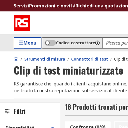
Servizi
Promozioni e novità
Richiedi una quotazio
Menu
Codice costruttore
/
Strumenti di misura
/
Connettori di test
/
Clip di
Clip di test miniaturizzate
RS garantisce che, quando i clienti acquistano online
costruito la nostra reputazione sul servizio al clien
Strumenti di misura è la più fornita del settore. Con 
quando ne hai bisogno. I nostri marchi Sonde miniatu
18 Prodotti trovati per
Filtri
rapida e semplice procedura di ordine, allo stesso te
dei prodotti disponibili in ordine alfabetico, per prez
24/48 ore su ordini di articoli Sonde miniatura dispon
Confronta (0/8)
Res