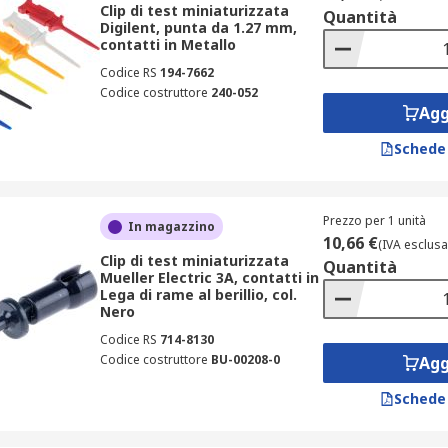
Clip di test miniaturizzata
Quantità
Digilent, punta da 1.27 mm,
contatti in Metallo
Codice RS
194-7662
Codice costruttore
240-052
Agg
Schede
Prezzo per 1 unità
In magazzino
10,66 €
(IVA esclusa
Clip di test miniaturizzata
Quantità
Mueller Electric 3A, contatti in
Lega di rame al berillio, col.
Nero
Codice RS
714-8130
Codice costruttore
BU-00208-0
Agg
Schede