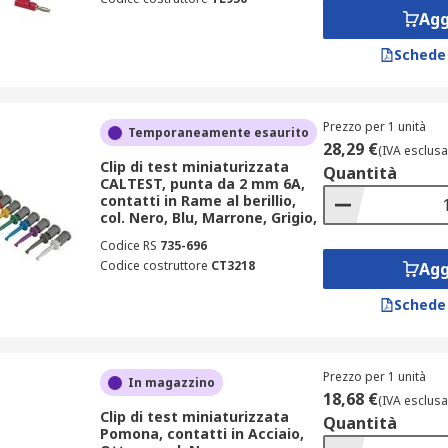
Agg
Schede
Prezzo per 1 unità
Temporaneamente esaurito
28,29 €
(IVA esclusa
Clip di test miniaturizzata
Quantità
CALTEST, punta da 2 mm 6A,
contatti in Rame al berillio,
col. Nero, Blu, Marrone, Grigio,
Codice RS
735-696
Codice costruttore
CT3218
Agg
Schede
Prezzo per 1 unità
In magazzino
18,68 €
(IVA esclusa
Clip di test miniaturizzata
Quantità
Pomona, contatti in Acciaio,