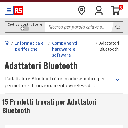
0
Codice costruttore
/
Informatica e
/
Componenti
/
Adattatori
periferiche
hardware e
Bluetooth
software
Adattatori Bluetooth
L'adattatore Bluetooth è un modo semplice per
permettere il funzionamento wireless di
dispositivi non wireless. La tecnologia Bluetooth
consente di collegare al computer periferiche
15 Prodotti trovati per Adattatori
come stampanti, tastiera, mouse, altoparlanti e
Bluetooth
molto altro ancora. È inoltre possibile utilizzare
una tecnologia Bluetooth per la sincronizzazione
con il proprio telefono cellulare, tablet o altri