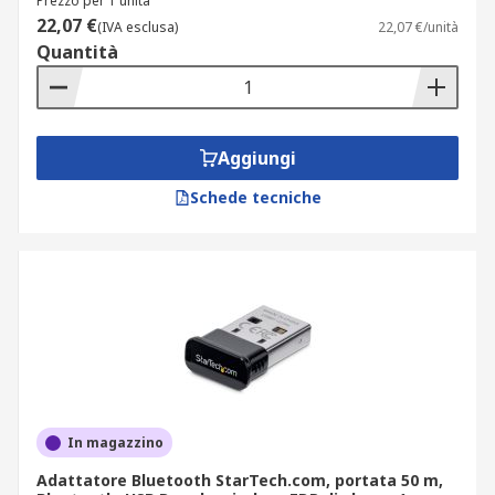
Prezzo per 1 unità
22,07 €
(IVA esclusa)
22,07 €/unità
Quantità
Aggiungi
Schede tecniche
In magazzino
Adattatore Bluetooth StarTech.com, portata 50 m,