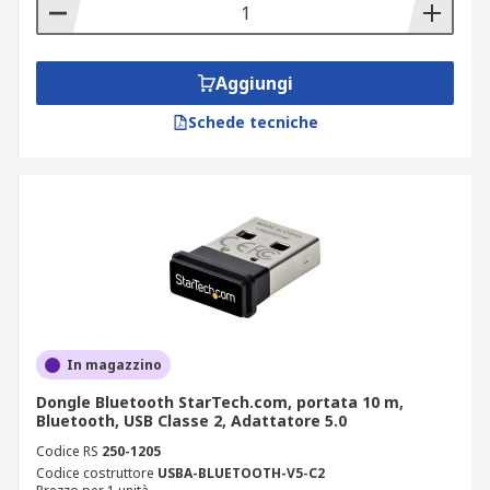
RS232. Verificare il collegamento disponibile sul
proprio dispositivo e fare la scelta giusta. Se il
dongle USB è necessario, decidere in base alla
velocità nominale di qualsiasi collegamento e
Aggiungi
scegliere tra USB di classe 1 o 2. È importante
Schede tecniche
stabilire la giusta classe dell'USB per il proprio
dispositivo al fine di ottimizzarne le prestazioni
disponibili. Infine, controllare se il sistema
operativo è compatibile con un adattatore
Bluetooth.
In magazzino
Dongle Bluetooth StarTech.com, portata 10 m,
Bluetooth, USB Classe 2, Adattatore 5.0
Codice RS
250-1205
Codice costruttore
USBA-BLUETOOTH-V5-C2