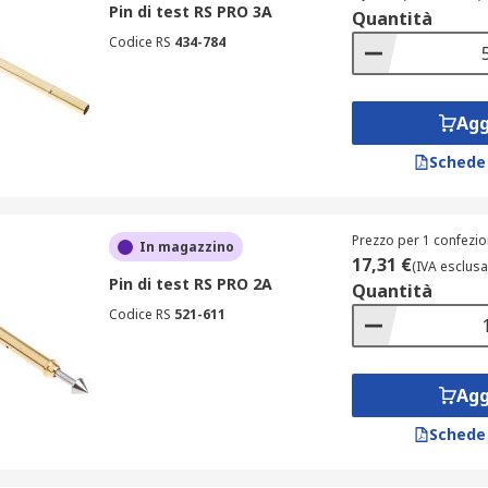
Pin di test RS PRO 3A
Quantità
visita la pagina dedicata alle
Codice RS
434-784
sonde tester
.
Agg
 una corrente nominale che varia da 1A a 50A, rendendoli ada
Schede
upportata varia tra 12V e 30V, con alcuni modelli che raggiu
Prezzo per 1 confezio
In magazzino
fidabilità durante le misurazioni, anche in condizioni oper
17,31 €
(IVA esclusa
Pin di test RS PRO 2A
Quantità
Codice RS
521-611
ster e le clip sono disponibili in una varietà di colori, tra cui:
Agg
Schede
iche;