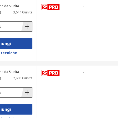
ne da 5 unità
-
)
3,644 €/unità
iungi
 tecniche
ne da 5 unità
-
)
2,808 €/unità
ione elettronica e i test di laboratorio.
iungi
izione che partono da 1 a 3 giorni