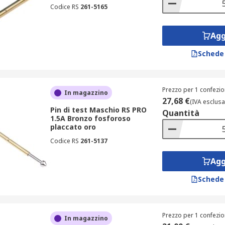
Codice RS
261-5165
Agg
Schede
Prezzo per 1 confezio
In magazzino
27,68 €
(IVA esclusa
Pin di test Maschio RS PRO
Quantità
1.5A Bronzo fosforoso
placcato oro
Codice RS
261-5137
Agg
Schede
Prezzo per 1 confezio
In magazzino