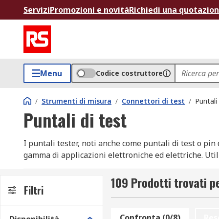
Servizi
Promozioni e novità
Richiedi una quotazio
Menu
Codice costruttore
/
Strumenti di misura
/
Connettori di test
/
Puntali 
Puntali di test
I puntali tester, noti anche come puntali di test o pi
gamma di applicazioni elettroniche ed elettriche. Util
strumenti di misura, come multimetri o oscilloscopi, e i 
rappresentano un elemento fondamentale per chiunqu
109 Prodotti trovati pe
Filtri
Tipologie in catalogo
Confronta (0/8)
Res