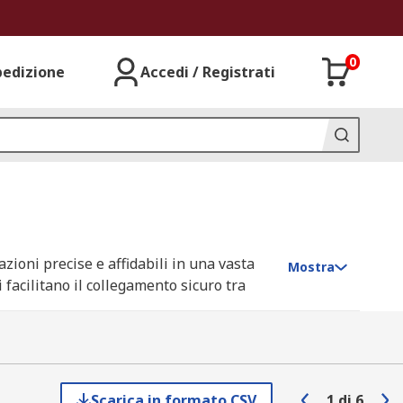
0
pedizione
Accedi / Registrati
zioni precise e affidabili in una vasta
Mostra
 facilitano il collegamento sicuro tra
tà e affidabilità, i puntali di test
Scarica in formato CSV
1
di
6