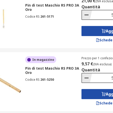
21,00 €
(IVA esclusa
Pin di test Maschio RS PRO 3A
Quantità
Oro
Codice RS
261-5171
Agg
Schede
Prezzo per 1 confezio
In magazzino
9,57 €
(IVA esclusa)
Pin di test Maschio RS PRO 3A
Quantità
Oro
Codice RS
261-5250
Agg
Schede