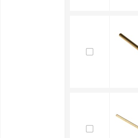
lavorativi. I marchi disponibili includono RS PRO e H
Naviga ora fra i prodotti disponibili e scegli puntali t