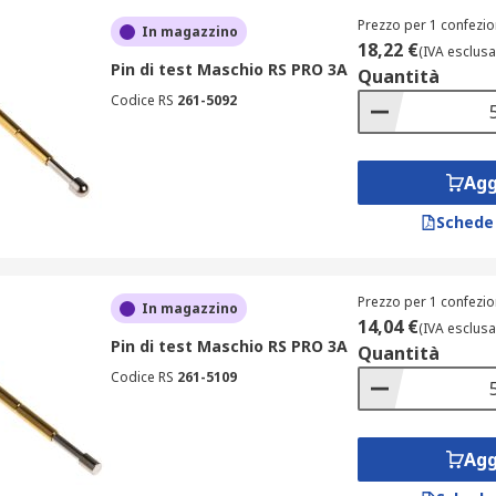
assima conduttività.
Prezzo per 1 confezio
In magazzino
18,22 €
(IVA esclusa
Pin di test Maschio RS PRO 3A
errori durante il collegamento e il test dei circuiti.
Quantità
Codice RS
261-5092
t
Agg
ionisti e hobbisti. Sono progettati per:
Schede
iche ed elettroniche;
tivo e pratico;
Prezzo per 1 confezio
on utilizzi intensivi.
In magazzino
14,04 €
(IVA esclusa
Pin di test Maschio RS PRO 3A
Quantità
lti settori, tra cui la manutenzione industriale, la progettaz
Codice RS
261-5109
la nostra selezione di
morsetti terminali
.
bili
Agg
gna rapide ed efficienti sui puntali tester, con tempi di sped