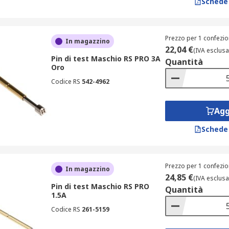
Schede
ARWIN, entrambi sinonimo di qualità e affidabilità.
ester o pin di test più adatti alle tue esigenze!
Prezzo per 1 confezio
In magazzino
22,04 €
(IVA esclusa
Pin di test Maschio RS PRO 3A
Quantità
Oro
Codice RS
542-4962
Agg
Schede
Prezzo per 1 confezio
In magazzino
24,85 €
(IVA esclusa
Pin di test Maschio RS PRO
Quantità
1.5A
Codice RS
261-5159