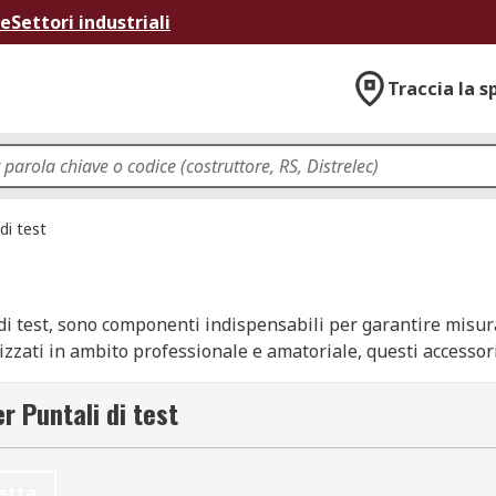
ne
Settori industriali
Traccia la s
di test
n di test, sono componenti indispensabili per garantire misura
izzati in ambito professionale e amatoriale, questi accessori
dispositivi o circuiti da analizzare. Grazie alla loro versatili
e lavori con la strumentazione di misura.
r Puntali di test
etta