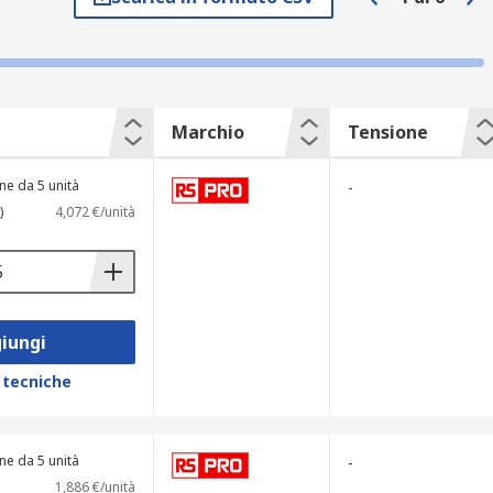
o stabile e sicuro. Questi componenti si
Marchio
Tensione
ne da 5 unità
-
)
4,072 €/unità
completa di soluzioni.
iungi
 tecniche
do compatibilità con diversi strumenti;
ne da 5 unità
-
1,886 €/unità