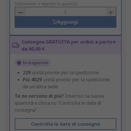
to
Selezionare o digitare la quantità
Basket
Aggiungi
Consegna GRATUITA per ordini a partire
da 60,00 €
In magazzino
229
unità pronte per la spedizione
Più
4029
unità pronte per la spedizione
da un'altra sede
Te ne servono di più?
Inserisci la nuova
quantità e clicca su "Controlla le date di
consegna".
Controlla le date di consegna