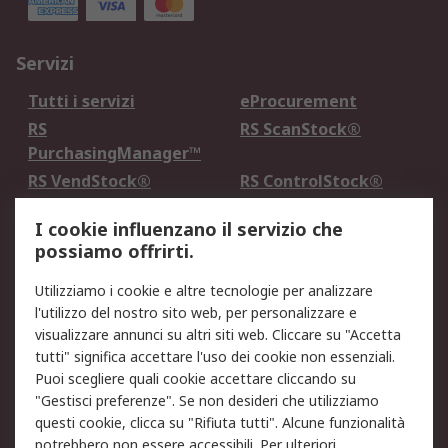
Servizi
Tutti i servizi
eProcurement
RS
RS ScanStock®
PurchasingManager™
RS VendStock®
RS ControlStock®
Servizio di taratura
MePA
I cookie influenzano il servizio che
possiamo offrirti.
Legale
Utilizziamo i cookie e altre tecnologie per analizzare
Informativa Cookie
Informativa Privacy -
l'utilizzo del nostro sito web, per personalizzare e
Aggiornata
visualizzare annunci su altri siti web. Cliccare su "Accetta
Email Security
Termini d'uso
tutti" significa accettare l'uso dei cookie non essenziali.
Condizioni di vendita
Condizioni generali di
Puoi scegliere quali cookie accettare cliccando su
servizio
"Gestisci preferenze". Se non desideri che utilizziamo
questi cookie, clicca su "Rifiuta tutti". Alcune funzionalità
Etica e responsabilità
potrebbero non essere accessibili. Per ulteriori