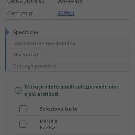
Codice Distrelec
:
304-04-470
Costruttore
:
RS PRO
Specifiche
Documentazione Tecnica
Normative
Dettagli prodotto
Trova prodotti simili selezionando uno
o più attributi.
Seleziona tutto
Marchio
RS PRO