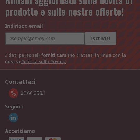
Rimani aggiornato sulle novità di
prodotto e sulle nostre offerte!
Indirizzo email
Iscriviti
I dati personali forniti saranno trattati in linea con la
nostra
Politica sulla Privacy
.
Contattaci
02.66.058.1
Seguici
Accettiamo