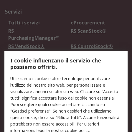
Servizi
Tutti i servizi
eProcurement
RS
RS ScanStock®
PurchasingManager™
RS VendStock®
RS ControlStock®
Servizio di taratura
MePA
I cookie influenzano il servizio che
possiamo offrirti.
Legale
Utilizziamo i cookie e altre tecnologie per analizzare
Informativa Cookie
Informativa Privacy -
l'utilizzo del nostro sito web, per personalizzare e
Aggiornata
visualizzare annunci su altri siti web. Cliccare su "Accetta
Email Security
Termini d'uso
tutti" significa accettare l'uso dei cookie non essenziali.
Condizioni di vendita
Condizioni generali di
Puoi scegliere quali cookie accettare cliccando su
servizio
"Gestisci preferenze". Se non desideri che utilizziamo
questi cookie, clicca su "Rifiuta tutti". Alcune funzionalità
Etica e responsabilità
potrebbero non essere accessibili. Per ulteriori
informazioni, leggi la nostra
cookie policy
.