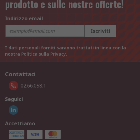
prodotto e sulle nostre offerte!
Indirizzo email
Iscriviti
I dati personali forniti saranno trattati in linea con la
nostra
Politica sulla Privacy
.
Contattaci
02.66.058.1
Seguici
Accettiamo