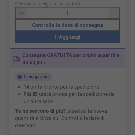
to
Selezionare o digitare la quantità
Basket
Controlla le date di consegna
Aggiungi
Consegna GRATUITA per ordini a partire
da 60,00 €
In magazzino
14
unità pronte per la spedizione
Più
85
unità pronte per la spedizione da
un'altra sede
Te ne servono di più?
Inserisci la nuova
quantità e clicca su "Controlla le date di
consegna".