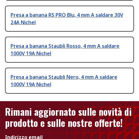
Presa a banana RS PRO Blu, 4 mm A saldare 30V
24A Nichel
Presa a banana Staubli Rosso, 4 mm A saldare
1000V 19A Nichel
Presa a banana Staubli Nero, 4 mm A saldare
1000V 19A Nichel
Rimani aggiornato sulle novità di
prodotto e sulle nostre offerte!
Indirizzo email