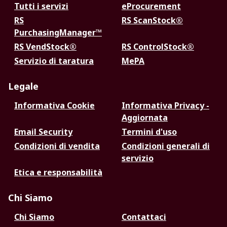
Tutti i servizi
eProcurement
RS
RS ScanStock®
PurchasingManager™
RS VendStock®
RS ControlStock®
Servizio di taratura
MePA
Legale
Informativa Cookie
Informativa Privacy -
Aggiornata
Email Security
Termini d'uso
Condizioni di vendita
Condizioni generali di
servizio
Etica e responsabilità
Chi Siamo
Chi Siamo
Contattaci