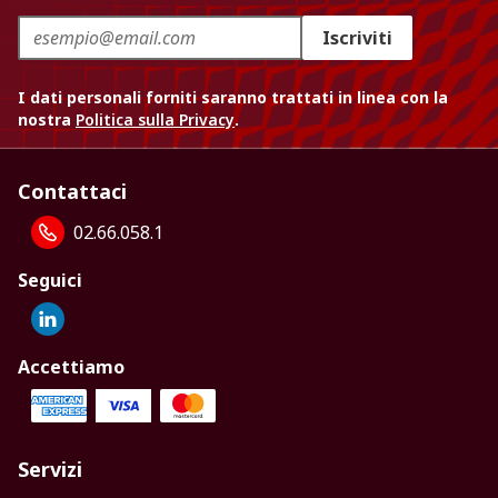
Iscriviti
I dati personali forniti saranno trattati in linea con la
nostra
Politica sulla Privacy
.
Contattaci
02.66.058.1
Seguici
Accettiamo
Servizi