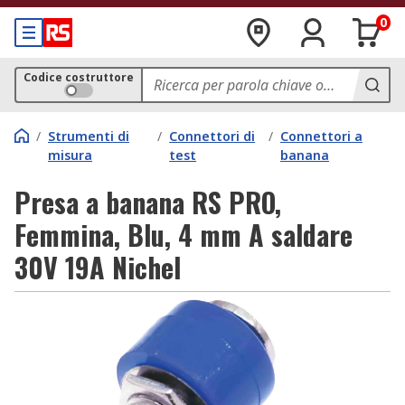
0
Codice costruttore
/
Strumenti di
/
Connettori di
/
Connettori a
misura
test
banana
Presa a banana RS PRO,
Femmina, Blu, 4 mm A saldare
30V 19A Nichel