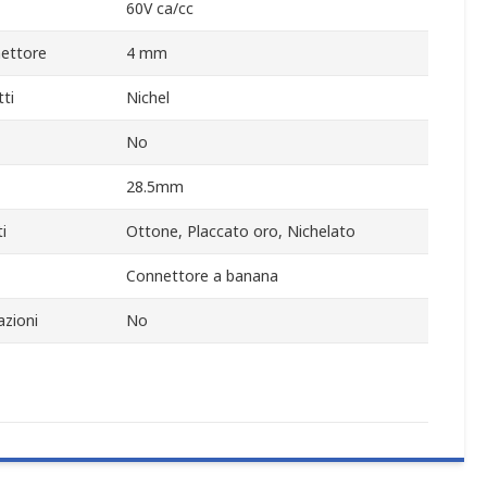
60V ca/cc
ettore
4 mm
ti
Nichel
No
28.5mm
i
Ottone, Placcato oro, Nichelato
Connettore a banana
zioni
No