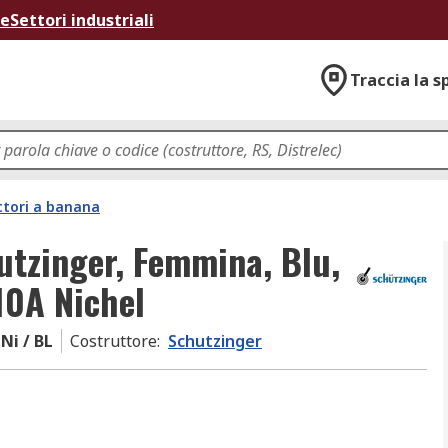
ne
Settori industriali
Traccia la s
tori a banana
utzinger, Femmina, Blu,
10A Nichel
 Ni / BL
Costruttore
:
Schutzinger