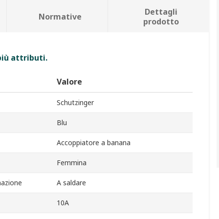
Dettagli
Normative
prodotto
iù attributi.
Valore
Schutzinger
Blu
Accoppiatore a banana
Femmina
nazione
A saldare
10A