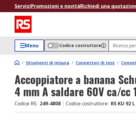
Servizi
Promozioni e novità
Richiedi una quotazio
Menu
Codice costruttore
/
Strumenti di misura
/
Connettori di test
/
Connet
Accoppiatore a banana Sch
4 mm A saldare 60V ca/cc 
Codice RS
:
249-4808
Codice costruttore
:
RS KU 92 L