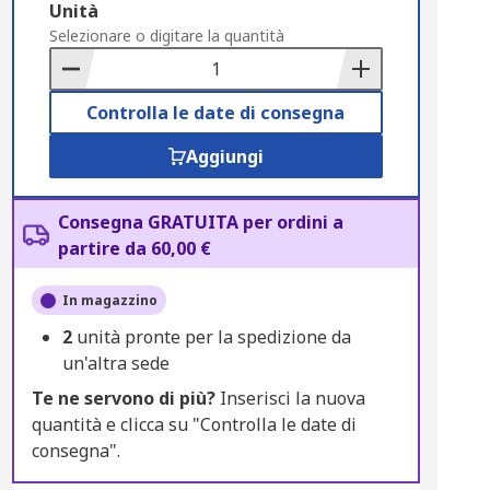
Add
Unità
to
Selezionare o digitare la quantità
Basket
Controlla le date di consegna
Aggiungi
Consegna GRATUITA per ordini a
partire da 60,00 €
In magazzino
2
unità pronte per la spedizione da
un'altra sede
Te ne servono di più?
Inserisci la nuova
quantità e clicca su "Controlla le date di
consegna".