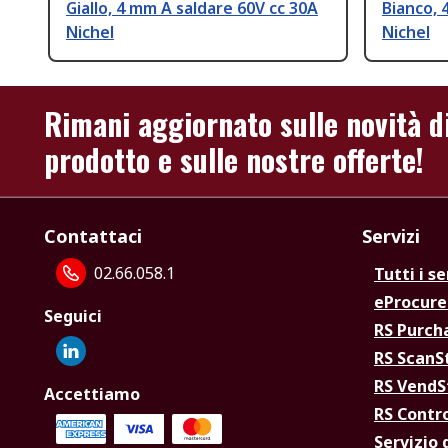
Giallo, 4 mm A saldare 60V cc 30A
Bianco, 
Nichel
Nichel
Rimani aggiornato sulle novità d
prodotto e sulle nostre offerte!
Contattaci
Servizi
02.66.058.1
Tutti i se
eProcur
Seguici
RS Purc
RS Scan
RS Vend
Accettiamo
RS Contr
Servizio 