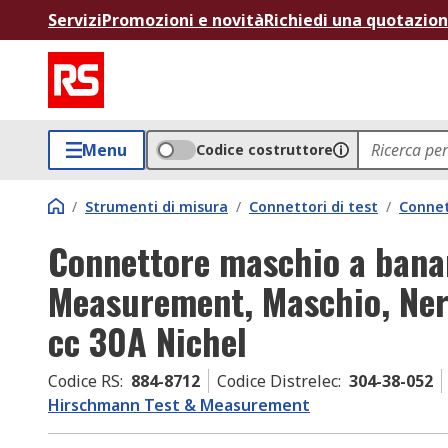
Servizi
Promozioni e novità
Richiedi una quotazio
Menu
Codice costruttore
/
Strumenti di misura
/
Connettori di test
/
Connet
Connettore maschio a bana
Measurement, Maschio, Ner
cc 30A Nichel
Codice RS
:
884-8712
Codice Distrelec
:
304-38-052
Hirschmann Test & Measurement