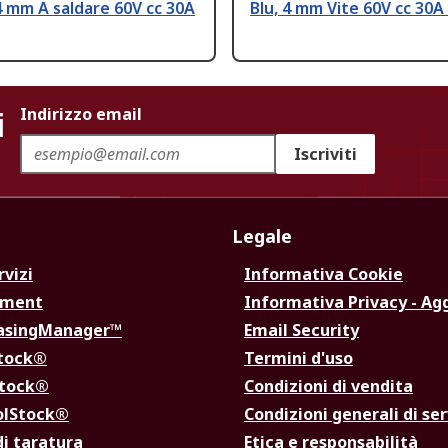
4 mm A saldare 60V cc 30A
Blu, 4 mm Vite 60V cc 30A
i
Indirizzo email
Iscriviti
Legale
rvizi
Informativa Cookie
ement
Informativa Privacy - Ag
hasingManager™
Email Security
Stock®
Termini d'uso
Stock®
Condizioni di vendita
olStock®
Condizioni generali di ser
di taratura
Etica e responsabilità