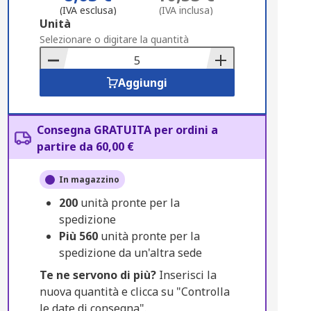
(IVA esclusa)
(IVA inclusa)
Add
Unità
to
Selezionare o digitare la quantità
Basket
Aggiungi
Consegna GRATUITA per ordini a
partire da 60,00 €
In magazzino
200
unità pronte per la
spedizione
Più
560
unità pronte per la
spedizione da un'altra sede
Te ne servono di più?
Inserisci la
nuova quantità e clicca su "Controlla
le date di consegna".