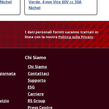
 Nichel
Verde, 4 mm Vite 60V cc 30A
Nichel
I dati personali forniti saranno trattati in
linea con la nostra
Politica sulla Privacy
.
Chi Siamo
Chi Siamo
giornata
Contattaci
Supporto
ESG
Carriere
vizio
RS Group
Press Centre