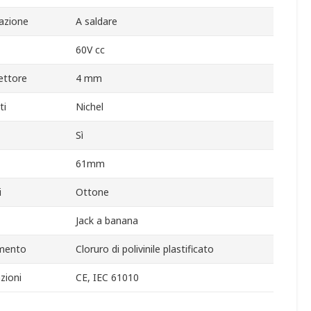
azione
A saldare
60V cc
ettore
4 mm
ti
Nichel
Sì
61mm
i
Ottone
Jack a banana
amento
Cloruro di polivinile plastificato
zioni
CE, IEC 61010