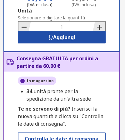
(IVA esclusa)
(IVA inclusa)
Add
Unità
to
Selezionare o digitare la quantità
Basket
Aggiungi
Consegna GRATUITA per ordini a
partire da 60,00 €
In magazzino
34
unità pronte per la
spedizione da un'altra sede
Te ne servono di più?
Inserisci la
nuova quantità e clicca su "Controlla
le date di consegna".
Controlla le date di consegna