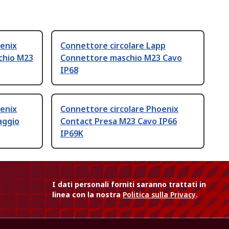
enix
Connettore circolare Lapp
chio M23
Connettore maschio M23 Cavo
IP68
enix
Connettore circolare Phoenix
aggio
Contact Presa M23 Cavo IP66
IP69K
I dati personali forniti saranno trattati in
linea con la nostra
Politica sulla Privacy
.