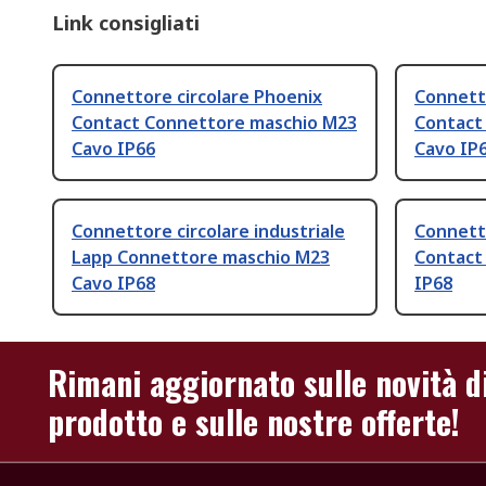
Link consigliati
Connettore circolare Phoenix
Connetto
Contact Connettore maschio M23
Contact
Cavo IP66
Cavo IP6
Connettore circolare industriale
Connetto
Lapp Connettore maschio M23
Contact
Cavo IP68
IP68
Rimani aggiornato sulle novità d
prodotto e sulle nostre offerte!