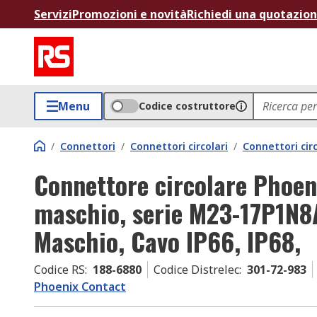
Servizi
Promozioni e novità
Richiedi una quotazio
Menu
Codice costruttore
/
Connettori
/
Connettori circolari
/
Connettori circ
Connettore circolare Phoen
maschio, serie M23-17P1N8
Maschio, Cavo IP66, IP68,
Codice RS
:
188-6880
Codice Distrelec
:
301-72-983
Phoenix Contact