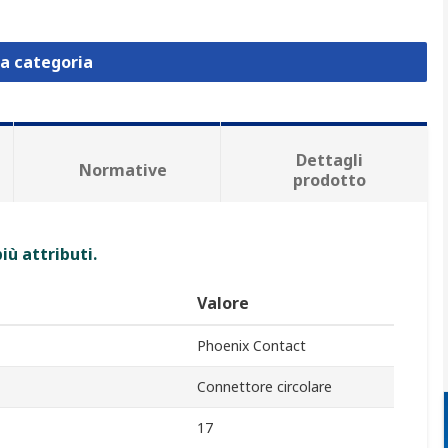
la categoria
Dettagli
Normative
prodotto
iù attributi.
Valore
Phoenix Contact
Connettore circolare
17