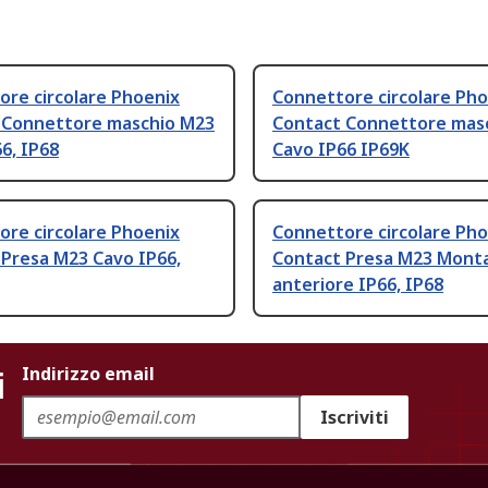
re circolare Phoenix
Connettore circolare Pho
 Connettore maschio M23
Contact Connettore mas
6, IP68
Cavo IP66 IP69K
re circolare Phoenix
Connettore circolare Pho
 Presa M23 Cavo IP66,
Contact Presa M23 Mont
anteriore IP66, IP68
i
Indirizzo email
Iscriviti