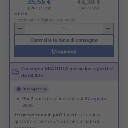
35,56 €
43,38 €
(IVA esclusa)
(IVA inclusa)
Add
Unità
to
Selezionare o digitare la quantità
Basket
Controlla le date di consegna
Aggiungi
Consegna GRATUITA per ordini a partire
da 60,00 €
In magazzino
Più
2
unità in spedizione dal
07 agosto
2026
Te ne servono di più?
Inserisci la nuova
quantità e clicca su "Controlla le date di