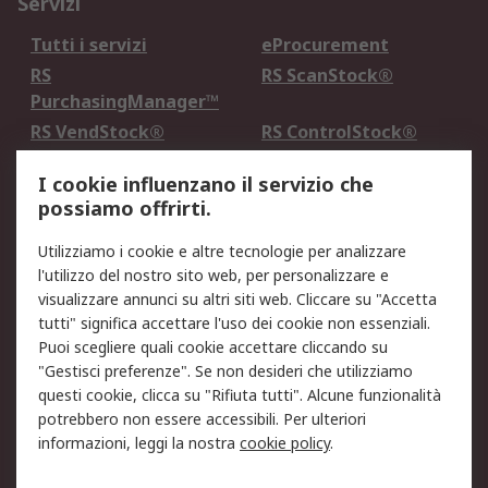
Servizi
Tutti i servizi
eProcurement
RS
RS ScanStock®
PurchasingManager™
RS VendStock®
RS ControlStock®
Servizio di taratura
MePA
I cookie influenzano il servizio che
possiamo offrirti.
Legale
Utilizziamo i cookie e altre tecnologie per analizzare
Informativa Cookie
Informativa Privacy -
l'utilizzo del nostro sito web, per personalizzare e
Aggiornata
visualizzare annunci su altri siti web. Cliccare su "Accetta
Email Security
Termini d'uso
tutti" significa accettare l'uso dei cookie non essenziali.
Condizioni di vendita
Condizioni generali di
Puoi scegliere quali cookie accettare cliccando su
servizio
"Gestisci preferenze". Se non desideri che utilizziamo
questi cookie, clicca su "Rifiuta tutti". Alcune funzionalità
Etica e responsabilità
potrebbero non essere accessibili. Per ulteriori
informazioni, leggi la nostra
cookie policy
.
Chi Siamo