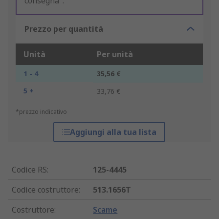
consegna".
Prezzo per quantità
Unità
Per unità
1 - 4
35,56 €
5 +
33,76 €
*prezzo indicativo
Aggiungi alla tua lista
Codice RS
:
125-4445
Codice costruttore
:
513.1656T
Costruttore
:
Scame