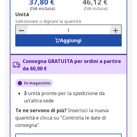
37,80 €
46,12 €
(IVA esclusa)
(IVA inclusa)
Add
Unità
to
Selezionare o digitare la quantità
Basket
Aggiungi
Consegna GRATUITA per ordini a partire
da 60,00 €
In magazzino
3
unità pronte per la spedizione da
un'altra sede
Te ne servono di più?
Inserisci la nuova
quantità e clicca su "Controlla le date di
consegna".