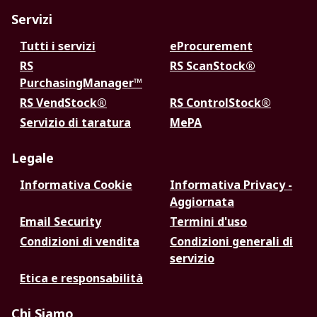
Servizi
Tutti i servizi
eProcurement
RS
RS ScanStock®
PurchasingManager™
RS VendStock®
RS ControlStock®
Servizio di taratura
MePA
Legale
Informativa Cookie
Informativa Privacy -
Aggiornata
Email Security
Termini d'uso
Condizioni di vendita
Condizioni generali di
servizio
Etica e responsabilità
Chi Siamo