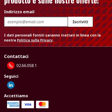
prodotto e sulle nostre offerte!
Indirizzo email
Iscriviti
I dati personali forniti saranno trattati in linea con la
nostra
Politica sulla Privacy
.
Contattaci
02.66.058.1
Seguici
Accettiamo