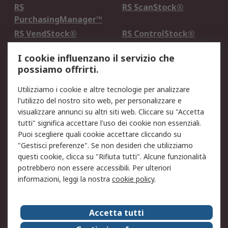
RS
RS ScanStock®
PurchasingManager™
RS VendStock®
RS ControlStock®
Servizio di taratura
MePA
I cookie influenzano il servizio che
possiamo offrirti.
Legale
Utilizziamo i cookie e altre tecnologie per analizzare
Informativa Cookie
Informativa Privacy -
l'utilizzo del nostro sito web, per personalizzare e
Aggiornata
visualizzare annunci su altri siti web. Cliccare su "Accetta
Email Security
Termini d'uso
tutti" significa accettare l'uso dei cookie non essenziali.
Condizioni di vendita
Condizioni generali di
Puoi scegliere quali cookie accettare cliccando su
servizio
"Gestisci preferenze". Se non desideri che utilizziamo
questi cookie, clicca su "Rifiuta tutti". Alcune funzionalità
Etica e responsabilità
potrebbero non essere accessibili. Per ulteriori
informazioni, leggi la nostra
cookie policy
.
Chi Siamo
Chi Siamo
Contattaci
Accetta tutti
Supporto
ESG