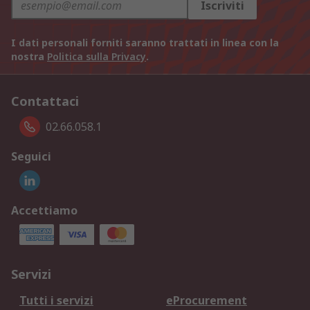
Iscriviti
I dati personali forniti saranno trattati in linea con la
nostra
Politica sulla Privacy
.
Contattaci
02.66.058.1
Seguici
Accettiamo
Servizi
Tutti i servizi
eProcurement