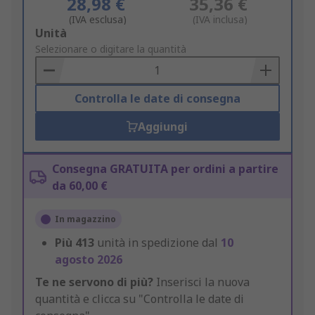
28,98 €
35,36 €
(IVA esclusa)
(IVA inclusa)
Add
Unità
to
Selezionare o digitare la quantità
Basket
Controlla le date di consegna
Aggiungi
Consegna GRATUITA per ordini a partire
da 60,00 €
In magazzino
Più
413
unità in spedizione dal
10
agosto 2026
Te ne servono di più?
Inserisci la nuova
quantità e clicca su "Controlla le date di