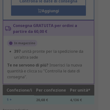
Controlla le date di consegna
Aggiungi
Consegna GRATUITA per ordini a
partire da 60,00 €
In magazzino
397
unità pronte per la spedizione da
un'altra sede
Te ne servono di più?
Inserisci la nuova
quantità e clicca su "Controlla le date di
consegna".
Confezione/i
Per confezione
Per unità*
1 +
20,68 €
4,136 €