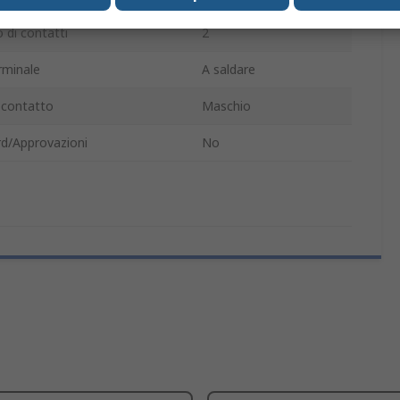
di contatti
2
rminale
A saldare
 contatto
Maschio
d/Approvazioni
No