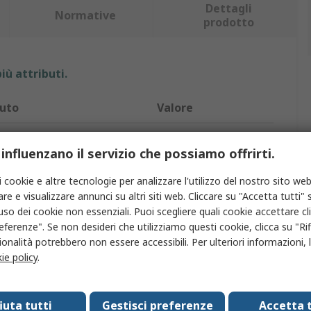
Dettagli
Normative
prodotto
iù attributi.
buto
Valore
o
RS PRO
 influenzano il servizio che possiamo offrirti.
rodotto
Spinotto RCA
i cookie e altre tecnologie per analizzare l'utilizzo del nostro sito web
ontaggio
Cavo
re e visualizzare annunci su altri siti web. Cliccare su "Accetta tutti" s
'uso dei cookie non essenziali. Puoi scegliere quali cookie accettare c
amento
Dritto
eferenze". Se non desideri che utilizziamo questi cookie, clicca su "Rifi
onalità potrebbero non essere accessibili. Per ulteriori informazioni, l
ura contatti
Nichelato
ie policy
.
Oro
fiuta tutti
Gestisci preferenze
Accetta t
 connettore
Maschio