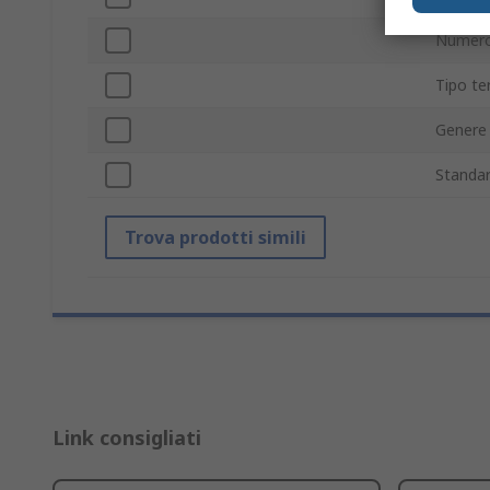
Numero 
Tipo te
Genere
Standar
Trova prodotti simili
Link consigliati