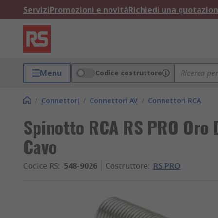
Servizi
Promozioni e novità
Richiedi una quotazio
Menu
Codice costruttore
/
Connettori
/
Connettori AV
/
Connettori RCA
Spinotto RCA RS PRO Oro Dr
Cavo
Codice RS
:
548-9026
Costruttore
:
RS PRO