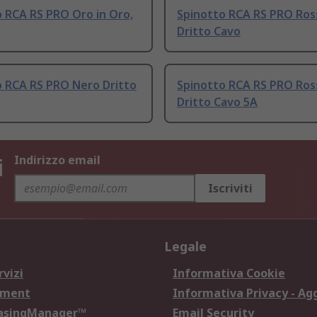
 RCA RS PRO Oro in Oro,
Spinotto RCA RS PRO Ros
Dritto Cavo
o RCA RS PRO Nero Dritto
Spinotto RCA RS PRO Ros
Dritto Cavo 5A
i
Indirizzo email
Iscriviti
Legale
rvizi
Informativa Cookie
ement
Informativa Privacy - Ag
hasingManager™
Email Security