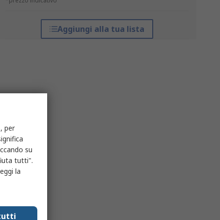
*prezzo indicativo
Aggiungi alla tua lista
, per
ignifica
liccando su
uta tutti".
eggi la
utti