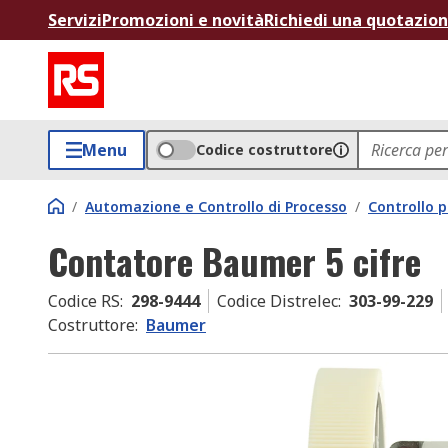
Servizi
Promozioni e novità
Richiedi una quotazio
Menu
Codice costruttore
/
Automazione e Controllo di Processo
/
Controllo p
Contatore Baumer 5 cifre
Codice RS
:
298-9444
Codice Distrelec
:
303-99-229
Costruttore
:
Baumer