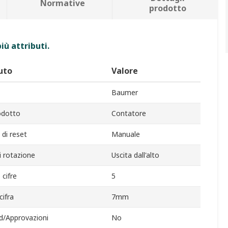
Normative
prodotto
iù attributi.
uto
Valore
Baumer
odotto
Contatore
di reset
Manuale
i rotazione
Uscita dall'alto
cifre
5
cifra
7mm
d/Approvazioni
No