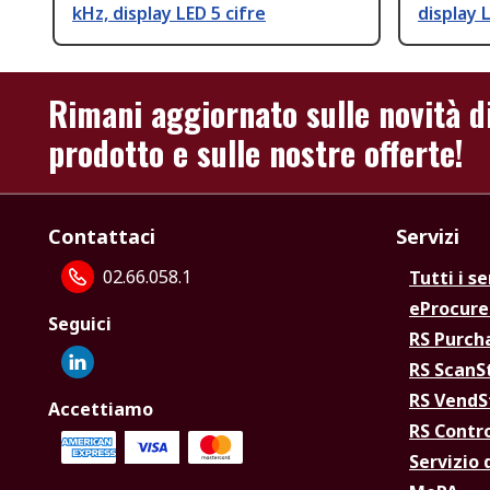
kHz, display LED 5 cifre
display 
Rimani aggiornato sulle novità d
prodotto e sulle nostre offerte!
Contattaci
Servizi
02.66.058.1
Tutti i se
eProcur
Seguici
RS Purc
RS Scan
RS Vend
Accettiamo
RS Contr
Servizio 