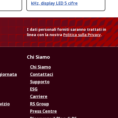
kHz, display LED 5 cifre
I dati personali forniti saranno trattati in
linea con la nostra
Politica sulla Privacy
.
Chi Siamo
Chi Siamo
giornata
Contattaci
Supporto
ESG
Carriere
vizio
RS Group
Press Centre