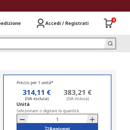
0
pedizione
Accedi / Registrati
Prezzo per 1 unità*
314,11 €
383,21 €
(IVA esclusa)
(IVA inclusa)
Add
Unità
to
Selezionare o digitare la quantità
Basket
Aggiungi