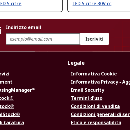
LED 5 cifre
LED 5 cifre 30V cc
i
Indirizzo email
Iscriviti
Legale
rvizi
Informativa Cookie
ement
Informativa Privacy - Ag
hasingManager™
Email Security
Stock®
Termini d'uso
Stock®
Condizioni di vendita
olStock®
Condizioni generali di ser
di taratura
Etica e responsabilità