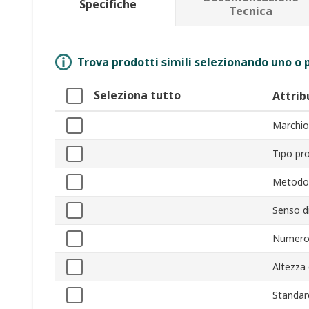
Specifiche
Tecnica
Trova prodotti simili selezionando uno o p
Seleziona tutto
Attrib
Marchio
Tipo pr
Metodo 
Senso d
Numero 
Altezza 
Standar