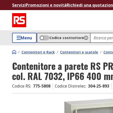
Servizi
Promozioni e novità
Richiedi una quotazio
Menu
Codice costruttore
/
Contenitori e Rack
/
Contenitori e scatole
/
Conte
Contenitore a parete RS P
col. RAL 7032, IP66 400 
Codice RS
:
775-5808
Codice Distrelec
:
304-25-893