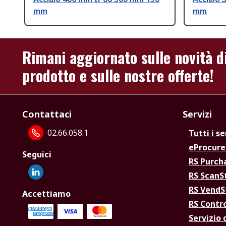
mm
mm
Rimani aggiornato sulle novità d
prodotto e sulle nostre offerte!
Contattaci
Servizi
02.66.058.1
Tutti i se
eProcur
Seguici
RS Purc
RS Scan
RS Vend
Accettiamo
RS Contr
Servizio 