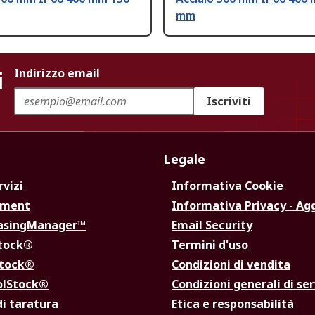
mm
i
Indirizzo email
Iscriviti
Legale
rvizi
Informativa Cookie
ement
Informativa Privacy - Ag
hasingManager™
Email Security
Stock®
Termini d'uso
Stock®
Condizioni di vendita
olStock®
Condizioni generali di ser
di taratura
Etica e responsabilità