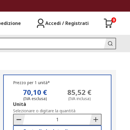
0
pedizione
Accedi / Registrati
Prezzo per 1 unità*
70,10 €
85,52 €
(IVA esclusa)
(IVA inclusa)
Add
Unità
to
Selezionare o digitare la quantità
Basket