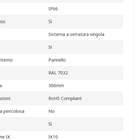
IP66
sis
Sì
Sistema a serratura singola
Sì
nterno
Pannello
RAL 7032
a
300mm
zioni
RoHS Compliant
ea pericolosa
No
Sì
ne IK
IK10