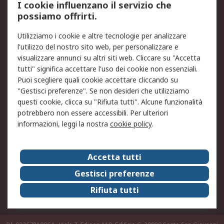
I cookie influenzano il servizio che
possiamo offrirti.
Legale
Utilizziamo i cookie e altre tecnologie per analizzare
Informativa Cookie
Informativa Privacy -
l'utilizzo del nostro sito web, per personalizzare e
Aggiornata
visualizzare annunci su altri siti web. Cliccare su "Accetta
Email Security
Termini d'uso
tutti" significa accettare l'uso dei cookie non essenziali.
Condizioni di vendita
Condizioni generali di
Puoi scegliere quali cookie accettare cliccando su
servizio
"Gestisci preferenze". Se non desideri che utilizziamo
questi cookie, clicca su "Rifiuta tutti". Alcune funzionalità
Etica e responsabilità
potrebbero non essere accessibili. Per ulteriori
informazioni, leggi la nostra
cookie policy
.
Chi Siamo
Chi Siamo
Contattaci
Accetta tutti
Supporto
ESG
Gestisci preferenze
Carriere
RS Group
Rifiuta tutti
Press Centre
Discovery: il Blog di RS