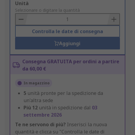
Add
Unità
to
Selezionare o digitare la quantità
Basket
Controlla le date di consegna
Aggiungi
Consegna GRATUITA per ordini a partire
da 60,00 €
In magazzino
5
unità pronte per la spedizione da
un'altra sede
Più
12
unità in spedizione dal
03
settembre 2026
Te ne servono di più?
Inserisci la nuova
quantità e clicca su "Controlla le date di