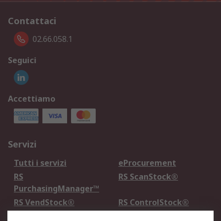
Contattaci
02.66.058.1
Seguici
Accettiamo
Servizi
Tutti i servizi
eProcurement
RS
RS ScanStock®
PurchasingManager™
RS VendStock®
RS ControlStock®
Servizio di taratura
MePA