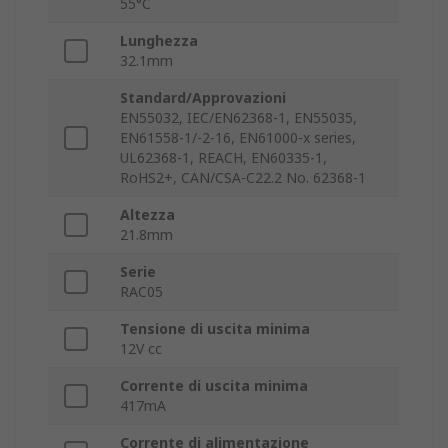
55°C
Lunghezza
32.1mm
Standard/Approvazioni
EN55032, IEC/EN62368-1, EN55035,
EN61558-1/-2-16, EN61000-x series,
UL62368-1, REACH, EN60335-1,
RoHS2+, CAN/CSA-C22.2 No. 62368-1
Altezza
21.8mm
Serie
RAC05
Tensione di uscita minima
12V cc
Corrente di uscita minima
417mA
Corrente di alimentazione