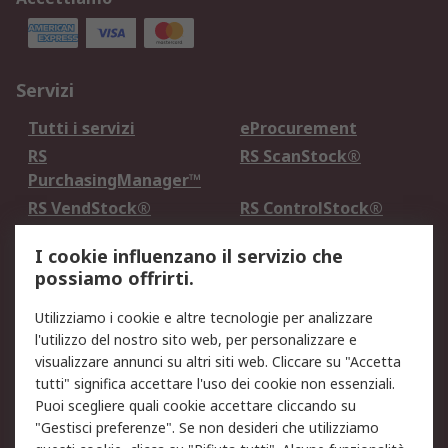
Servizi
Tutti i servizi
eProcurement
RS
RS ScanStock®
PurchasingManager™
RS VendStock®
RS ControlStock®
Servizio di taratura
MePA
I cookie influenzano il servizio che
possiamo offrirti.
Legale
Utilizziamo i cookie e altre tecnologie per analizzare
Informativa Cookie
Informativa Privacy -
l'utilizzo del nostro sito web, per personalizzare e
Aggiornata
visualizzare annunci su altri siti web. Cliccare su "Accetta
Email Security
Termini d'uso
tutti" significa accettare l'uso dei cookie non essenziali.
Condizioni di vendita
Condizioni generali di
Puoi scegliere quali cookie accettare cliccando su
servizio
"Gestisci preferenze". Se non desideri che utilizziamo