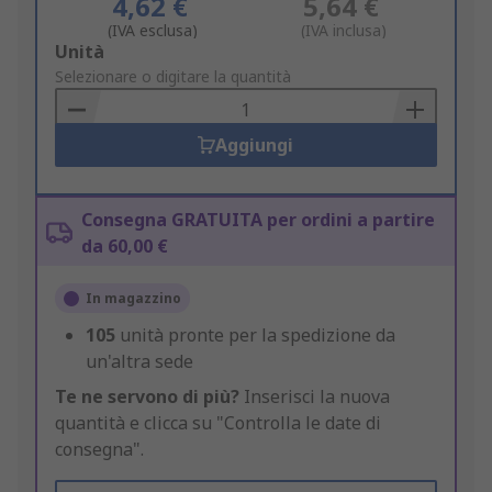
4,62 €
5,64 €
(IVA esclusa)
(IVA inclusa)
Add
Unità
to
Selezionare o digitare la quantità
Basket
Aggiungi
Consegna GRATUITA per ordini a partire
da 60,00 €
In magazzino
105
unità pronte per la spedizione da
un'altra sede
Te ne servono di più?
Inserisci la nuova
quantità e clicca su "Controlla le date di
consegna".