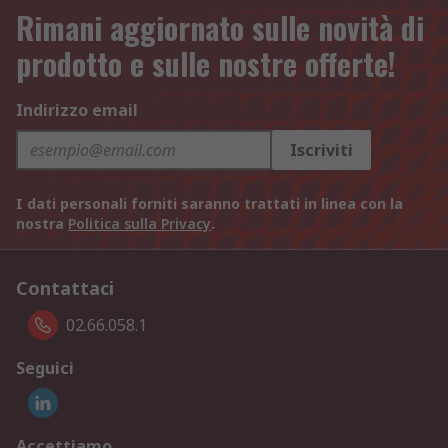
Rimani aggiornato sulle novità di
prodotto e sulle nostre offerte!
Indirizzo email
Iscriviti
I dati personali forniti saranno trattati in linea con la
nostra
Politica sulla Privacy
.
Contattaci
02.66.058.1
Seguici
Accettiamo