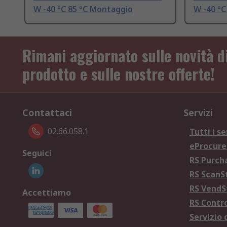
W -40 °C 85 °C Montaggio
W -40 °C
Rimani aggiornato sulle novità d
prodotto e sulle nostre offerte!
Contattaci
Servizi
02.66.058.1
Tutti i se
eProcur
Seguici
RS Purc
RS Scan
RS Vend
Accettiamo
RS Contr
Servizio 