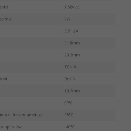
mento
1.5kV cc
assima
8W
DIP-24
31.8mm
20.3mm
TEN 8
ioni
RoHS
10.2mm
87%
ima di funzionamento
85°C
a operativa
-40°C