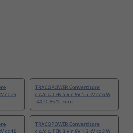
ore
TRACOPOWER Convertitore
kV cc 25
c.c./c.c. TEN 5 Vin 9V 1.5 kV cc 6 W
-40 °C 85 °C Foro
ore
TRACOPOWER Convertitore
kV cc 10
c.c./c.c. TEN 3 Vin 9V 1.5 kV cc 3 W