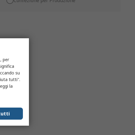
Confezione per Produzione
, per
ignifica
liccando su
uta tutti".
eggi la
utti