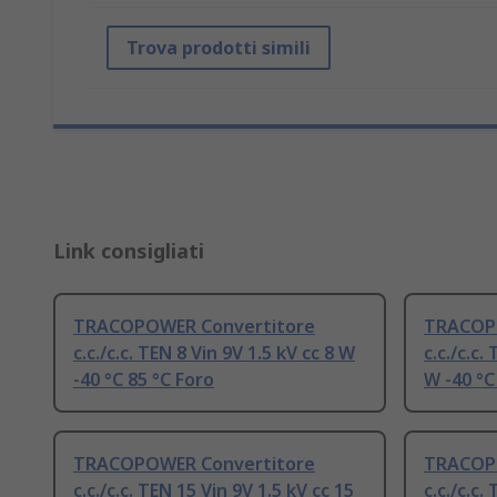
Trova prodotti simili
Link consigliati
TRACOPOWER Convertitore
TRACOP
c.c./c.c. TEN 8 Vin 9V 1.5 kV cc 8 W
c.c./c.c.
-40 °C 85 °C Foro
W -40 °C
TRACOPOWER Convertitore
TRACOP
c.c./c.c. TEN 15 Vin 9V 1.5 kV cc 15
c.c./c.c.