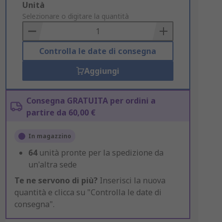
Add
Unità
to
Selezionare o digitare la quantità
Basket
Controlla le date di consegna
Aggiungi
Consegna GRATUITA per ordini a
partire da 60,00 €
In magazzino
64
unità pronte per la spedizione da
un'altra sede
Te ne servono di più?
Inserisci la nuova
quantità e clicca su "Controlla le date di
consegna".