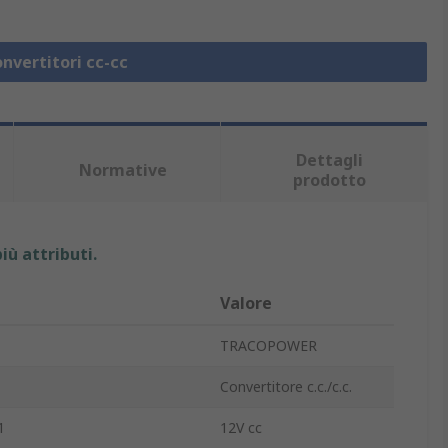
onvertitori cc-cc
Dettagli
Normative
prodotto
iù attributi.
Valore
TRACOPOWER
Convertitore c.c./c.c.
1
12V cc