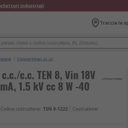
ne
Settori industriali
Traccia la s
nsione
/
Convertitori cc-cc
c./c.c. TEN 8, Vin 18V
 mA, 1.5 kV cc 8 W -40
Codice costruttore
:
TEN 8-1222
Costruttore
: