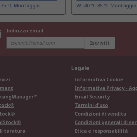
 75 °C Montaggio
W -40 °C 85 °C Montaggio
i
Indirizzo email
Iscriviti
Legale
rvizi
Informativa Cookie
ement
Informativa Privacy - Ag
hasingManager™
Email Security
Stock®
Termini d'uso
Stock®
Condizioni di vendita
olStock®
Condizioni generali di ser
di taratura
Etica e responsabilità