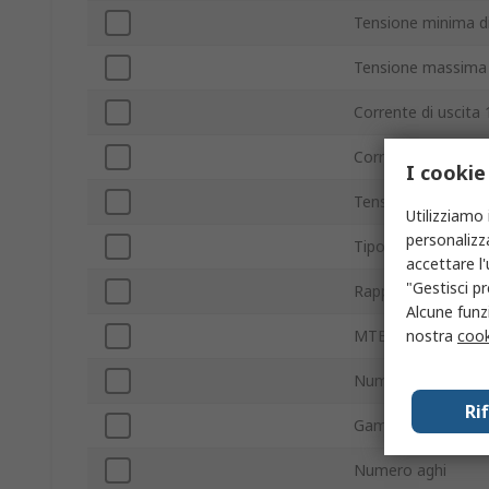
Tensione minima di
Tensione massima 
Corrente di uscita 
Corrente di uscita 
I cookie
Tensione di uscita 
Utilizziamo 
personalizza
Tipo montaggio
accettare l
"Gestisci pr
Rapporto di ingres
Alcune funzi
nostra
cook
MTBF
Numero di uscite
Ri
Gamma regolazione
Numero aghi