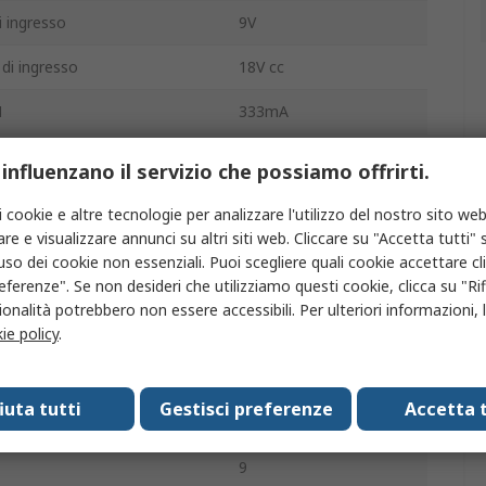
 ingresso
9V
di ingresso
18V cc
1
333mA
2
333mA
 influenzano il servizio che possiamo offrirti.
2
-12V cc
i cookie e altre tecnologie per analizzare l'utilizzo del nostro sito web
re e visualizzare annunci su altri siti web. Cliccare su "Accetta tutti" s
Foro passante
'uso dei cookie non essenziali. Puoi scegliere quali cookie accettare c
eferenze". Se non desideri che utilizziamo questi cookie, clicca su "Rifi
so
2:1
onalità potrebbero non essere accessibili. Per ulteriori informazioni, l
ie policy
.
3500000h
2
fiuta tutti
Gestisci preferenze
Accetta t
 tensione di uscita
-1 to 1 %
9