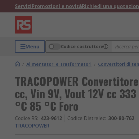
Servizi
Promozioni e novità
Richiedi una quotazio
Menu
Codice costruttore
/
Alimentatori e Trasformatori
/
Convertitori di te
TRACOPOWER Convertitore c.
cc, Vin 9V, Vout 12V cc 333
°C 85 °C Foro
Codice RS
:
423-9612
Codice Distrelec
:
300-80-762
TRACOPOWER