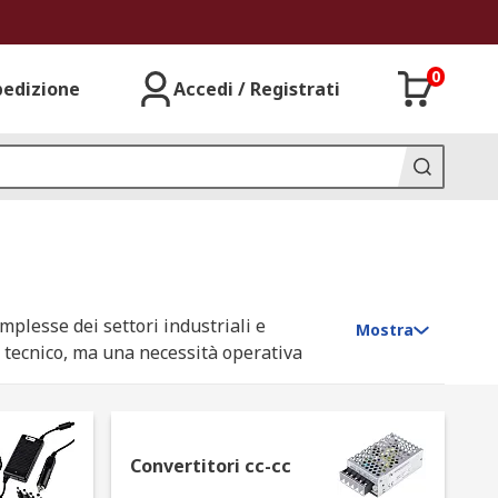
0
pedizione
Accedi / Registrati
mplesse dei settori industriali e
Mostra
to tecnico, ma una necessità operativa
per minimizzare le perdite termiche e
anche in condizioni di carico critiche.
n catalogo è validato per offrire
Convertitori cc-cc
hitettura elettrica, riducendo i costi di