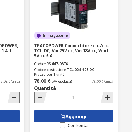
ndere la flessibilità del sistema,
o per resistere a vibrazioni e stress
In magazzino
COPOWER,
TRACOPOWER Convertitore c.c./c.c.
 1 A 1
TCL-DC, Vin 75V cc, Vin 18V cc, Vout
ia di montaggio, che include opzioni
5V cc 5 A
ssario, optando per soluzioni switching
Codice RS
667-0876
Codice costruttore
TCL 024-105 DC
Prezzo per 1 unità
78,00 €
5,08 €/unità
(IVA esclusa)
78,00 €/unità
 filtri tecnici avanzati presenti nella
Quantità
iminante per i convertitori di tensione è
ficienza energetica ottimizzata per il
Aggiungi
Confronta