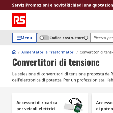
Servizi
Promozioni e novità
Richiedi una quotazio
Menu
Codice costruttore
/
Alimentatori e Trasformatori
/
Convertitori di tens
Convertitori di tensione
La selezione di convertitori di tensione proposta da R
dell'elettronica di potenza. Per un professionista, l'
fondamentale per garantire la stabilità dei sistemi. 
massimizzare la densità di potenza, assicurando che o
Accessori di ricarica
Accessor
Che si tratti di integrazioni su PCB o sistemi di alime
per veicoli elettrici
di pote
precisione metrologica e conformità normativa. Sceglier