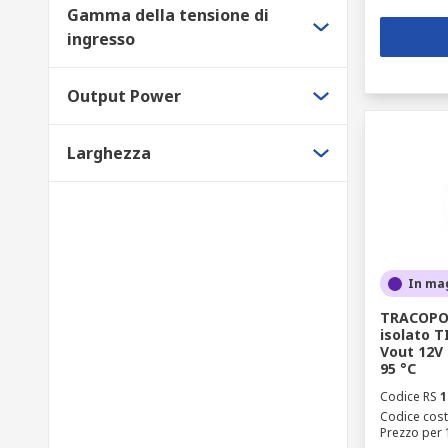
Gamma della tensione di
ingresso
Output Power
Larghezza
In ma
TRACOPOW
isolato TI
Vout 12V 
95 °C
Codice RS
1
Codice cost
Prezzo per 