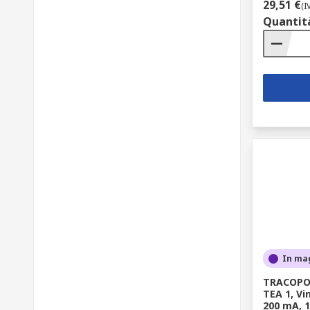
29,51 €
(I
Quantit
In ma
TRACOPOW
TEA 1, Vin
200 mA, 1