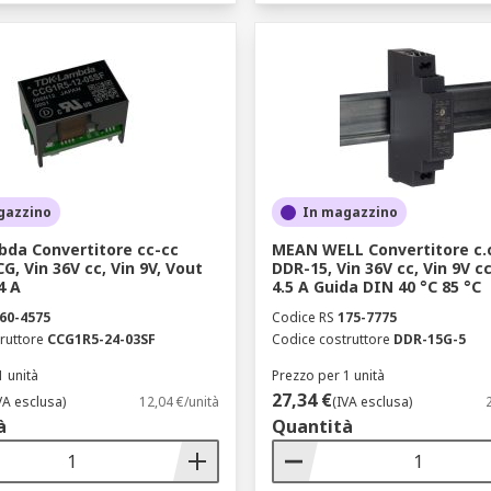
mente legata all'autorevolezza del produttore. RS collabora c
 TRACOPOWER, Recom, XP Power, Murata Power Solutions, ME
icura che ogni convertitore di tensione rispetti gli standar
e. Investire in convertitori di corrente di fascia alta signif
e per la longevità di ogni installazione professionale.
dere a un inventario completo di convertitori di tensione e c
 nostra expertise tecnica garantisce il supporto necessario p
stre specifiche, assicurando eccellenza operativa e competiti
gazzino
In magazzino
da Convertitore cc-cc
MEAN WELL Convertitore c.c
CG, Vin 36V cc, Vin 9V, Vout
DDR-15, Vin 36V cc, Vin 9V c
4 A
4.5 A Guida DIN 40 °C 85 °C
60-4575
Codice RS
175-7775
ruttore
CCG1R5-24-03SF
Codice costruttore
DDR-15G-5
1 unità
Prezzo per 1 unità
27,34 €
VA esclusa)
12,04 €/unità
(IVA esclusa)
à
Quantità