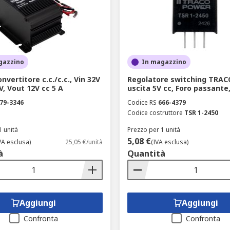
egrazione di
inverter di potenza
performanti consente di este
 Ogni convertitore di tensione selezionato da RS è progettat
 e l'industria pesante.
gazzino
In magazzino
nvertitore c.c./c.c., Vin 32V
Regolatore switching TRA
8V, Vout 12V cc 5 A
uscita 5V cc, Foro passante,
ome il numero di uscite, configurabile da 1 a 5, e la tipolog
79-3346
Codice RS
666-4379
uida DIN. È essenziale considerare il tipo di regolatore nece
Codice costruttore
TSR 1-2450
uiti stampati.
1 unità
Prezzo per 1 unità
5,08 €
VA esclusa)
25,05 €/unità
(IVA esclusa)
fisiche e al diametro dei componenti, è possibile consultare i
à
Quantità
e compatibile con il proprio layout. Un altro elemento discr
ca i prodotti con un profilo di sostenibilità superiore e un'ef
Aggiungi
Aggiungi
Confronta
Confronta