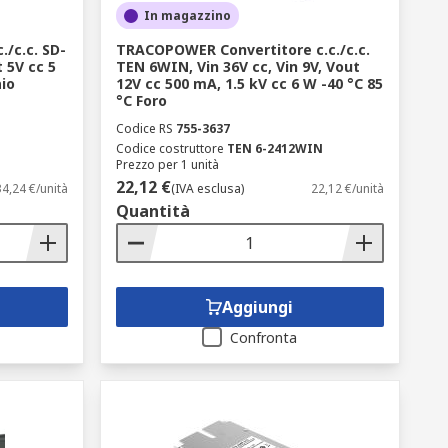
In magazzino
/c.c. SD-
TRACOPOWER Convertitore c.c./c.c.
t 5V cc 5
TEN 6WIN, Vin 36V cc, Vin 9V, Vout
aio
12V cc 500 mA, 1.5 kV cc 6 W -40 °C 85
°C Foro
Codice RS
755-3637
Codice costruttore
TEN 6-2412WIN
Prezzo per 1 unità
22,12 €
34,24 €/unità
(IVA esclusa)
22,12 €/unità
Quantità
Aggiungi
Confronta