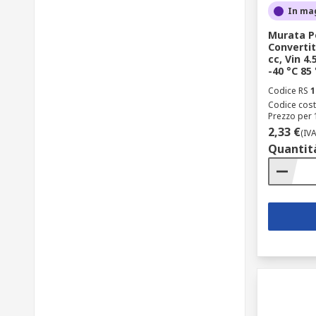
In ma
Murata P
Convertito
cc, Vin 4.
-40 °C 85
Codice RS
1
Codice cost
Prezzo per 
2,33 €
(IV
Quantit