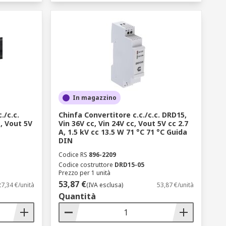
on i leader mondiali per offrire una
AN WELL e TDK-Lambda, oltre alla
d ANSI/ESD e le normative di sicurezza
ica ridurre i tempi di fermo macchina e
onvertitori di corrente, pronti per
er individuare ogni convertitore di
vità in ogni mercato industriale.
In magazzino
./c.c.
Chinfa Convertitore c.c./c.c. DRD15,
c, Vout 5V
Vin 36V cc, Vin 24V cc, Vout 5V cc 2.7
A, 1.5 kV cc 13.5 W 71 °C 71 °C Guida
DIN
Codice RS
896-2209
Codice costruttore
DRD15-05
Prezzo per 1 unità
53,87 €
27,34 €/unità
(IVA esclusa)
53,87 €/unità
Quantità