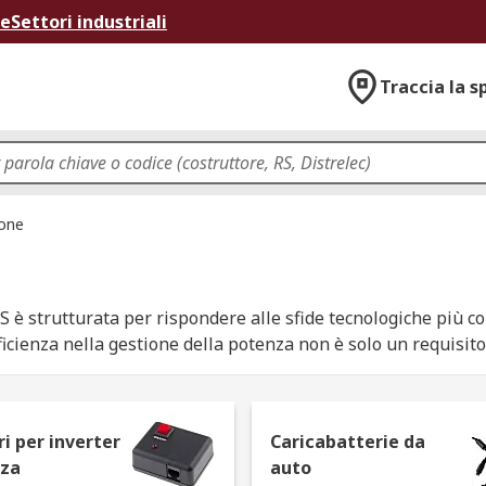
ne
Settori industriali
Traccia la s
ione
S è strutturata per rispondere alle sfide tecnologiche più co
efficienza nella gestione della potenza non è solo un requisi
La nostra gamma include convertitori di corrente progettati 
gni convertitore di tensione mantenga performance costanti 
i per inverter
Caricabatterie da
ntazione a telaio, ogni convertitore di corrente disponibile i
nza
auto
e i giusti convertitori di tensione significa ottimizzare l'arc