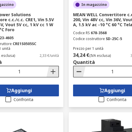
gazzino
In magazzino
ower Solutions
MEAN WELL Convertitore c.c.
re c.c./c.c. CRE1, Vin 5.5V
200, Vin 48V cc, Vin 36V, Vou
5V, Vout 5V cc, 1 kV cc 1 W
A, 1.5 kV ac -10 °C 60 °C Tel
 °C Foro
Codice RS
678-3568
23-4605
Codice costruttore
SD-25C-5
ruttore
CRE1S0505SC
1 unità
Prezzo per 1 unità
34,24 €
A esclusa)
2,33 €/unità
(IVA esclusa)
à
Quantità
Aggiungi
Aggiungi
Confronta
Confronta