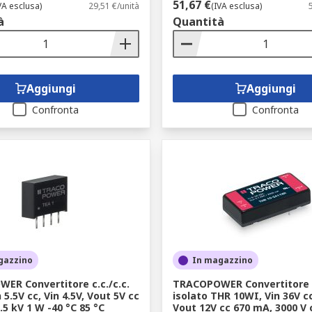
51,67 €
VA esclusa)
29,51 €/unità
(IVA esclusa)
à
Quantità
Aggiungi
Aggiungi
Confronta
Confronta
gazzino
In magazzino
ER Convertitore c.c./c.c.
TRACOPOWER Convertitore 
 5.5V cc, Vin 4.5V, Vout 5V cc
isolato THR 10WI, Vin 36V cc
.5 kV 1 W -40 °C 85 °C
Vout 12V cc 670 mA, 3000 V 