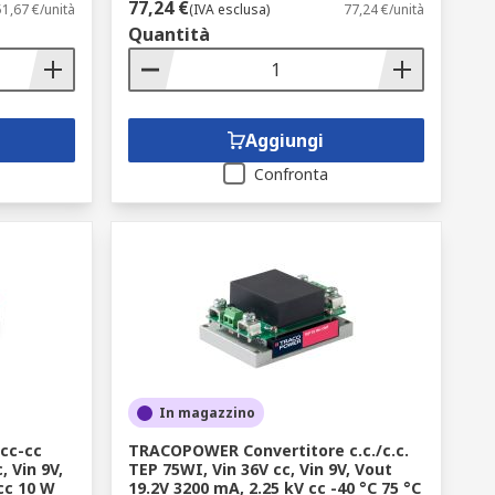
77,24 €
51,67 €/unità
(IVA esclusa)
77,24 €/unità
Quantità
Aggiungi
Confronta
In magazzino
cc-cc
TRACOPOWER Convertitore c.c./c.c.
, Vin 9V,
TEP 75WI, Vin 36V cc, Vin 9V, Vout
cc 10 W
19.2V 3200 mA, 2.25 kV cc -40 °C 75 °C