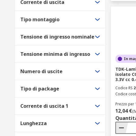
La qualità di un convertitore di corrente è intrinseca
Corrente di uscita
gamma certificata che include brand del calibro di
nostra linea esclusiva RS PRO. Questa partnership ass
Tipo montaggio
internazionali, offrendo garanzie di durata e precision
assicurare una gestione termica ottimale, fondamental
Tensione di ingresso nominale
Scegliere RS come partner strategico permette di acce
essere integrati nei vostri progetti più ambiziosi. La
Tensione minima di ingresso
corrente o convertitore di tensione più adatto alle vo
In ma
TDK-Lamb
Numero di uscite
isolato C
3.3V cc 0.
Tipo di package
Codice RS
2
Codice cost
Prezzo per 
Corrente di uscita 1
12,04 €
(I
Quantit
Lunghezza