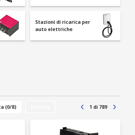
Stazioni di ricarica per
auto elettriche
ida DIN, coprendo ogni esigenza di
lta efficienza per stabilizzare linee di
a (0/8)
Resetta
1
di
789
i un convertitore di corrente specifico
oluzioni scalabili come le
stazioni di
re cicli di lavoro gravosi.