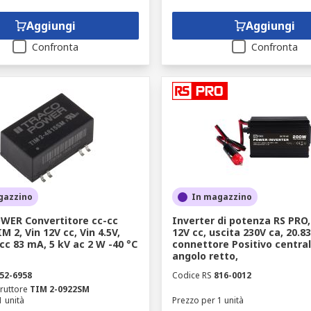
Aggiungi
Aggiungi
Confronta
Confronta
gazzino
In magazzino
ER Convertitore cc-cc
Inverter di potenza RS PRO,
M 2, Vin 12V cc, Vin 4.5V,
12V cc, uscita 230V ca, 20.8
cc 83 mA, 5 kV ac 2 W -40 °C
connettore Positivo central
angolo retto,
52-6958
Codice RS
816-0012
ruttore
TIM 2-0922SM
1 unità
Prezzo per 1 unità