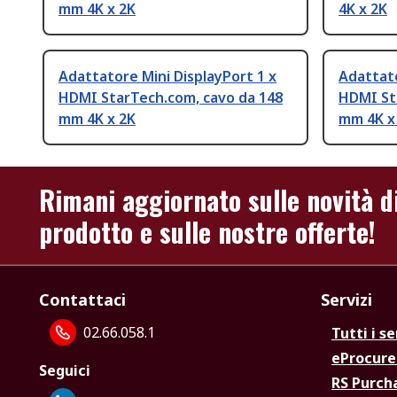
mm 4K x 2K
4K x 2K
Adattatore Mini DisplayPort 1 x
Adattato
HDMI StarTech.com, cavo da 148
HDMI St
mm 4K x 2K
mm 4K x
Rimani aggiornato sulle novità d
prodotto e sulle nostre offerte!
Contattaci
Servizi
02.66.058.1
Tutti i se
eProcur
Seguici
RS Purc