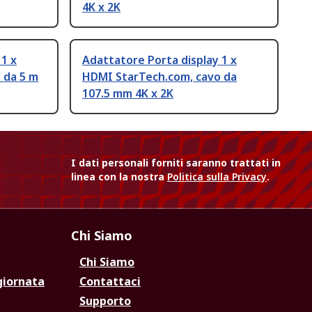
4K x 2K
 1 x
Adattatore Porta display 1 x
 da 5 m
HDMI StarTech.com, cavo da
107.5 mm 4K x 2K
I dati personali forniti saranno trattati in
linea con la nostra
Politica sulla Privacy
.
Chi Siamo
Chi Siamo
giornata
Contattaci
Supporto