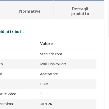
Dettagli
Normative
prodotto
iù attributi.
Valore
StarTech.com
eo
Mini DisplayPort
to
Adattatore
HDMI
cite video
1
 massima
4K x 2K