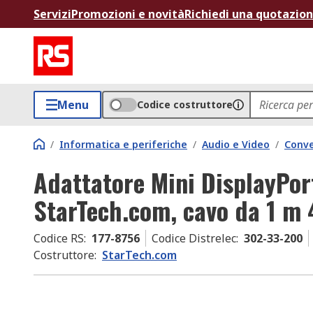
Servizi
Promozioni e novità
Richiedi una quotazio
Menu
Codice costruttore
/
Informatica e periferiche
/
Audio e Video
/
Conve
Adattatore Mini DisplayPor
StarTech.com, cavo da 1 m 
Codice RS
:
177-8756
Codice Distrelec
:
302-33-200
Costruttore
:
StarTech.com