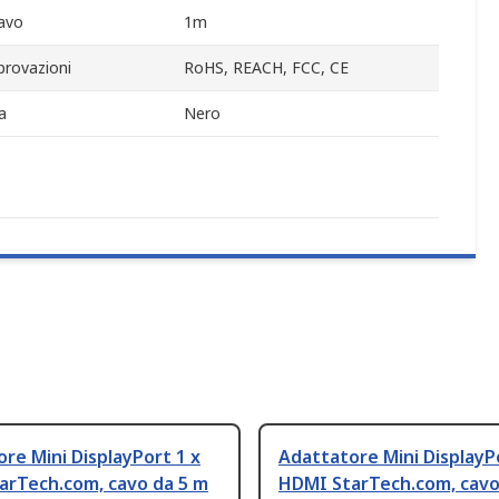
avo
1m
provazioni
RoHS, REACH, FCC, CE
a
Nero
re Mini DisplayPort 1 x
Adattatore Mini DisplayP
arTech.com, cavo da 5 m
HDMI StarTech.com, cavo