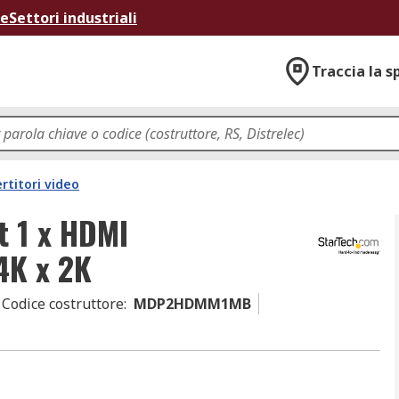
ne
Settori industriali
Traccia la s
rtitori video
t 1 x HDMI
4K x 2K
Codice costruttore
:
MDP2HDMM1MB