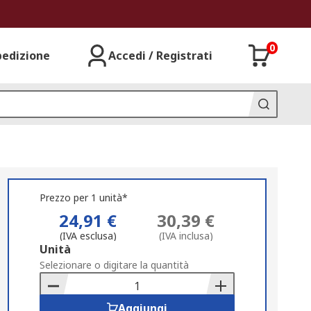
0
pedizione
Accedi / Registrati
Prezzo per 1 unità*
24,91 €
30,39 €
(IVA esclusa)
(IVA inclusa)
Add
Unità
to
Selezionare o digitare la quantità
Basket
Aggiungi