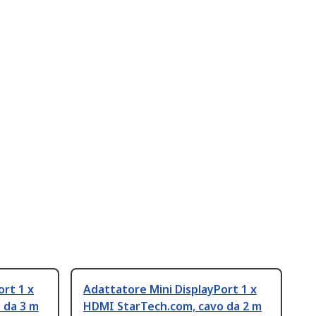
ort 1 x
Adattatore Mini DisplayPort 1 x
 da 3 m
HDMI StarTech.com, cavo da 2 m