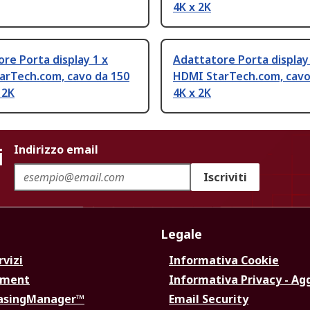
4K x 2K
re Porta display 1 x
Adattatore Porta display
arTech.com, cavo da 150
HDMI StarTech.com, cavo
 2K
4K x 2K
i
Indirizzo email
Iscriviti
Legale
rvizi
Informativa Cookie
ement
Informativa Privacy - Ag
hasingManager™
Email Security