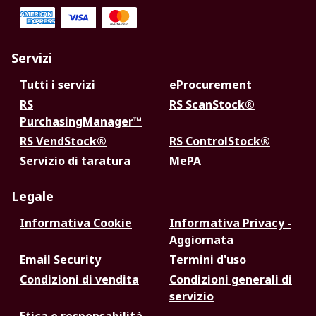
Servizi
Tutti i servizi
eProcurement
RS
RS ScanStock®
PurchasingManager™
RS VendStock®
RS ControlStock®
Servizio di taratura
MePA
Legale
Informativa Cookie
Informativa Privacy -
Aggiornata
Email Security
Termini d'uso
Condizioni di vendita
Condizioni generali di
servizio