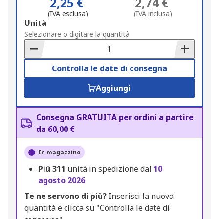
2,25 €
2,74 €
(IVA esclusa)
(IVA inclusa)
Add
Unità
to
Selezionare o digitare la quantità
Basket
Controlla le date di consegna
Aggiungi
Consegna GRATUITA per ordini a partire
da 60,00 €
In magazzino
Più
311
unità in spedizione dal
10
agosto 2026
Te ne servono di più?
Inserisci la nuova
quantità e clicca su "Controlla le date di