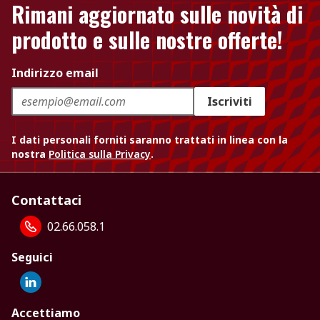
Rimani aggiornato sulle novità di
prodotto e sulle nostre offerte!
Indirizzo email
Iscriviti
I dati personali forniti saranno trattati in linea con la
nostra
Politica sulla Privacy
.
Contattaci
02.66.058.1
Seguici
Accettiamo