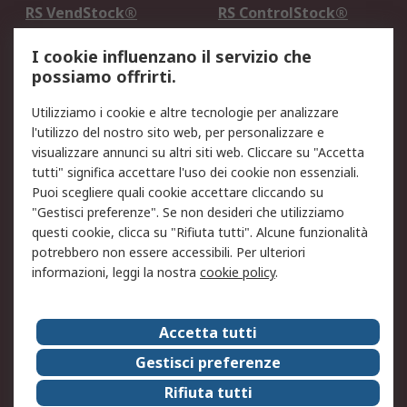
RS VendStock®
RS ControlStock®
Servizio di taratura
MePA
I cookie influenzano il servizio che
possiamo offrirti.
Legale
Utilizziamo i cookie e altre tecnologie per analizzare
Informativa Cookie
Informativa Privacy -
l'utilizzo del nostro sito web, per personalizzare e
Aggiornata
visualizzare annunci su altri siti web. Cliccare su "Accetta
Email Security
Termini d'uso
tutti" significa accettare l'uso dei cookie non essenziali.
Condizioni di vendita
Condizioni generali di
Puoi scegliere quali cookie accettare cliccando su
servizio
"Gestisci preferenze". Se non desideri che utilizziamo
questi cookie, clicca su "Rifiuta tutti". Alcune funzionalità
Etica e responsabilità
potrebbero non essere accessibili. Per ulteriori
informazioni, leggi la nostra
cookie policy
.
Chi Siamo
Chi Siamo
Contattaci
Accetta tutti
Supporto
ESG
Gestisci preferenze
Carriere
RS Group
Rifiuta tutti
Press Centre
Discovery: il Blog di RS