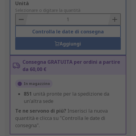
Add
Unità
to
Selezionare o digitare la quantità
Basket
Controlla le date di consegna
Aggiungi
Consegna GRATUITA per ordini a partire
da 60,00 €
In magazzino
851
unità pronte per la spedizione da
un'altra sede
Te ne servono di più?
Inserisci la nuova
quantità e clicca su "Controlla le date di
consegna".