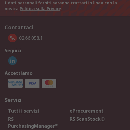
I dati personali forniti saranno trattati in linea con la
nostra
Politica sulla Privacy
.
Contattaci
02.66.058.1
Seguici
Accettiamo
Servizi
Tutti i servizi
eProcurement
RS
RS ScanStock®
PurchasingManager™