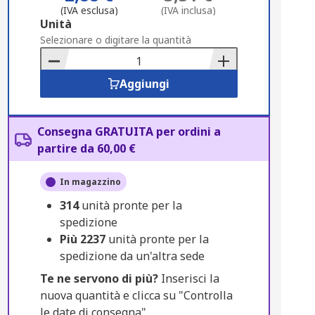
(IVA esclusa)
(IVA inclusa)
Add
Unità
to
Selezionare o digitare la quantità
Basket
Aggiungi
Consegna GRATUITA per ordini a
partire da 60,00 €
In magazzino
314
unità pronte per la
spedizione
Più
2237
unità pronte per la
spedizione da un'altra sede
Te ne servono di più?
Inserisci la
nuova quantità e clicca su "Controlla
le date di consegna".