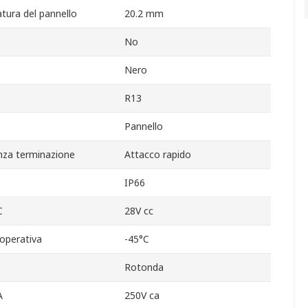
tura del pannello
20.2 mm
No
Nero
R13
Pannello
nza terminazione
Attacco rapido
IP66
C
28V cc
operativa
-45°C
Rotonda
A
250V ca