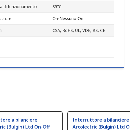
a di funzionamento
85°C
uttore
On-Nessuno-On
ni
CSA, RoHS, UL, VDE, BS, CE
tore a bilanciere
Interruttore a bilanciere
ric (Bulgin) Ltd On-Off
Arcolectric (Bulgin) Ltd 