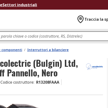
ne
Settori industriali
Traccia la s
 e componenti
/
Interruttori a bilanciere
colectric (Bulgin) Ltd,
f Pannello, Nero
Codice costruttore
:
R13208FAAA