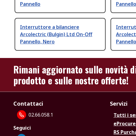
Pannello
Pannello
Interruttore a bilanciere
Interrut
Arcolectric (Bulgin) Ltd On-Off
Arcolect
Pannello, Nero
Pannell
Rimani aggiornato sulle novità d
prodotto e sulle nostre offerte!
Contattaci
Servizi
02.66.058.1
Tutti i se
eProcur
Seguici
RS Purc