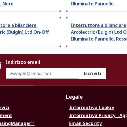
, Nero
Illuminato Pannello
tore a bilanciere
Interruttore a bilanciere
ric (Bulgin) Ltd On-Off
Arcolectric (Bulgin) Ltd 
o
Illuminato Pannello, Ross
i
Indirizzo email
Iscriviti
Legale
rvizi
Informativa Cookie
ement
Informativa Privacy - Ag
hasingManager™
Email Security