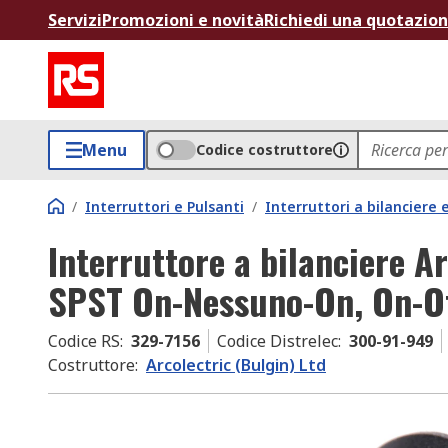
Servizi
Promozioni e novità
Richiedi una quotazio
Menu
Codice costruttore
/
Interruttori e Pulsanti
/
Interruttori a bilanciere
Interruttore a bilanciere Ar
SPST On-Nessuno-On, On-Of
Codice RS
:
329-7156
Codice Distrelec
:
300-91-949
Costruttore
:
Arcolectric (Bulgin) Ltd