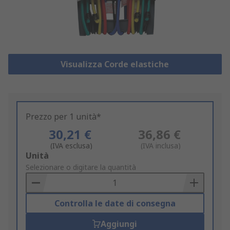
Visualizza Corde elastiche
Prezzo per 1 unità*
30,21 €
36,86 €
(IVA esclusa)
(IVA inclusa)
Add
Unità
to
Selezionare o digitare la quantità
Basket
Controlla le date di consegna
Aggiungi