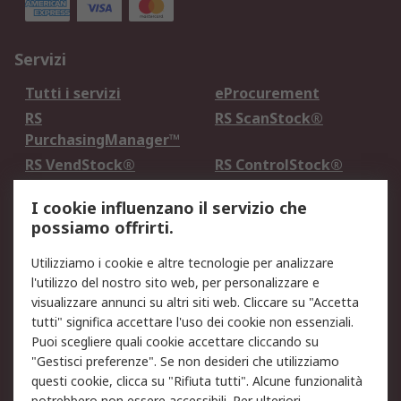
Servizi
Tutti i servizi
eProcurement
RS
RS ScanStock®
PurchasingManager™
RS VendStock®
RS ControlStock®
Servizio di taratura
MePA
I cookie influenzano il servizio che
possiamo offrirti.
Legale
Utilizziamo i cookie e altre tecnologie per analizzare
Informativa Cookie
Informativa Privacy -
l'utilizzo del nostro sito web, per personalizzare e
Aggiornata
visualizzare annunci su altri siti web. Cliccare su "Accetta
Email Security
Termini d'uso
tutti" significa accettare l'uso dei cookie non essenziali.
Condizioni di vendita
Condizioni generali di
Puoi scegliere quali cookie accettare cliccando su
servizio
"Gestisci preferenze". Se non desideri che utilizziamo
questi cookie, clicca su "Rifiuta tutti". Alcune funzionalità
Etica e responsabilità
potrebbero non essere accessibili. Per ulteriori