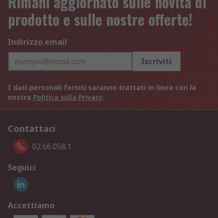
Rimani aggiornato sulle novità di
prodotto e sulle nostre offerte!
Indirizzo email
Iscriviti
I dati personali forniti saranno trattati in linea con la
nostra
Politica sulla Privacy
.
Contattaci
02.66.058.1
Seguici
Accettiamo