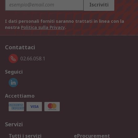
Iscriviti
I dati personali forniti saranno trattati in linea con la
nostra
Politica sulla Privacy
.
Contattaci
02.66.058.1
Seguici
Accettiamo
Servizi
Tutti i servizi
eProcurement