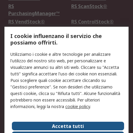
RS
RS ScanStock®
PurchasingManager™
RS VendStock®
RS ControlStock®
Servizio di taratura
MePA
I cookie influenzano il servizio che
possiamo offrirti.
Legale
Utilizziamo i cookie e altre tecnologie per analizzare
Informativa Cookie
Informativa Privacy -
l'utilizzo del nostro sito web, per personalizzare e
Aggiornata
visualizzare annunci su altri siti web. Cliccare su "Accetta
Email Security
Termini d'uso
tutti" significa accettare l'uso dei cookie non essenziali.
Condizioni di vendita
Condizioni generali di
Puoi scegliere quali cookie accettare cliccando su
servizio
"Gestisci preferenze". Se non desideri che utilizziamo
questi cookie, clicca su "Rifiuta tutti". Alcune funzionalità
Etica e responsabilità
potrebbero non essere accessibili. Per ulteriori
informazioni, leggi la nostra
cookie policy
.
Chi Siamo
Chi Siamo
Contattaci
Accetta tutti
Supporto
ESG