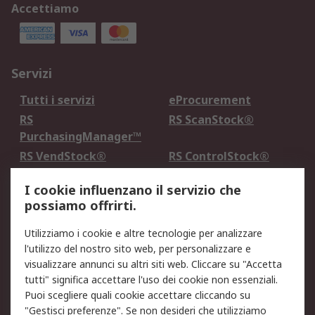
Accettiamo
Servizi
Tutti i servizi
eProcurement
RS
RS ScanStock®
PurchasingManager™
RS VendStock®
RS ControlStock®
Servizio di taratura
MePA
I cookie influenzano il servizio che
possiamo offrirti.
Legale
Utilizziamo i cookie e altre tecnologie per analizzare
Informativa Cookie
Informativa Privacy -
l'utilizzo del nostro sito web, per personalizzare e
Aggiornata
visualizzare annunci su altri siti web. Cliccare su "Accetta
Email Security
Termini d'uso
tutti" significa accettare l'uso dei cookie non essenziali.
Condizioni di vendita
Condizioni generali di
Puoi scegliere quali cookie accettare cliccando su
servizio
"Gestisci preferenze". Se non desideri che utilizziamo