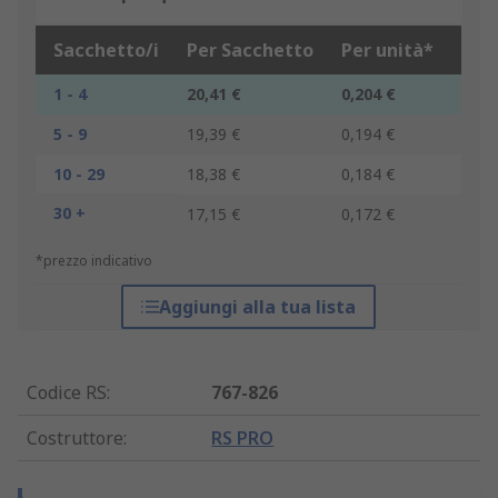
Sacchetto/i
Per Sacchetto
Per unità*
1 - 4
20,41 €
0,204 €
5 - 9
19,39 €
0,194 €
10 - 29
18,38 €
0,184 €
30 +
17,15 €
0,172 €
*prezzo indicativo
Aggiungi alla tua lista
Codice RS
:
767-826
Costruttore
:
RS PRO