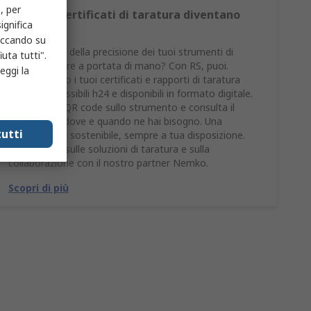
, per
Da oggi i certificati di taratura diventano
ignifica
digitali
liccando su
Vuoi la prova della precisione dei tuoi strumenti di
uta tutti".
misura sempre a portata di mano? Con RS, puoi.
eggi la
Abbiamo reso i tuoi certificati e rapporti di taratura
sempre accessibili h24 e disponibili in formato digitale.
Scansiona il QR code sullo strumento e consulta il
documento dove e quando ne hai bisogno. Una
utti
soluzione più sostenibile, sempre a tua disposizione.
Scopri di più sulle soluzioni di taratura e sulla
collaborazione con il nostro partner Nemko.
Scopri di più