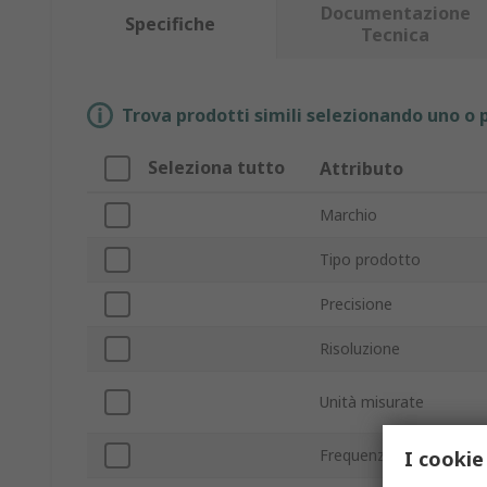
Documentazione
Specifiche
Tecnica
Trova prodotti simili selezionando uno o p
Seleziona tutto
Attributo
Marchio
Tipo prodotto
Precisione
Risoluzione
Unità misurate
Frequenza di campion
I cookie