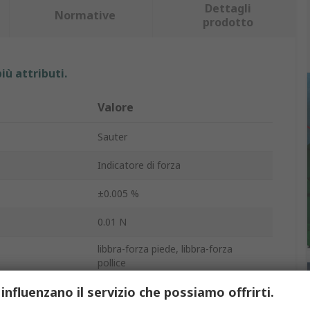
Dettagli
Normative
prodotto
iù attributi.
Valore
Sauter
Indicatore di forza
±0.005 %
0.01 N
libbra-forza piede, libbra-forza
pollice
amento
1000Hz
 influenzano il servizio che possiamo offrirti.