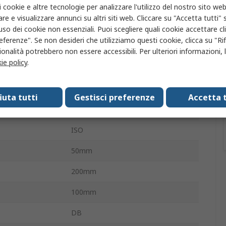
18h
i cookie e altre tecnologie per analizzare l'utilizzo del nostro sito web
re e visualizzare annunci su altri siti web. Cliccare su "Accetta tutti" s
LCD
'uso dei cookie non essenziali. Puoi scegliere quali cookie accettare c
eferenze". Se non desideri che utilizziamo questi cookie, clicca su "Rifi
Ricaricabile
onalità potrebbero non essere accessibili. Per ulteriori informazioni, l
ie policy
.
one
Batteria
A 3 pin (Globale), Tipo C
fiuta tutti
Gestisci preferenze
Accetta t
3kg
ISO
50mm
200mm
100mm
DB