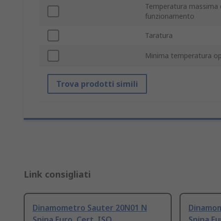
Temperatura massima 
funzionamento
Taratura
Minima temperatura op
Trova prodotti simili
Link consigliati
Dinamometro Sauter 20N01 N
Dinamom
Spina Euro, Cert. ISO
Spina Eu