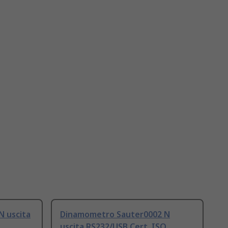
 uscita
Dinamometro Sauter0002 N
uscita RS232/USB Cert. ISO