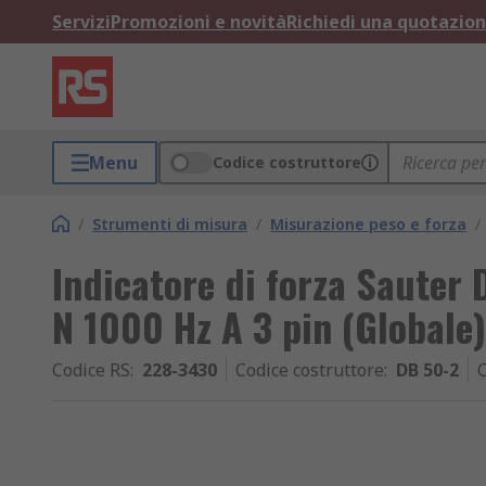
Servizi
Promozioni e novità
Richiedi una quotazio
Menu
Codice costruttore
/
Strumenti di misura
/
Misurazione peso e forza
/
Indicatore di forza Sauter 
N 1000 Hz A 3 pin (Globale
Codice RS
:
228-3430
Codice costruttore
:
DB 50-2
C