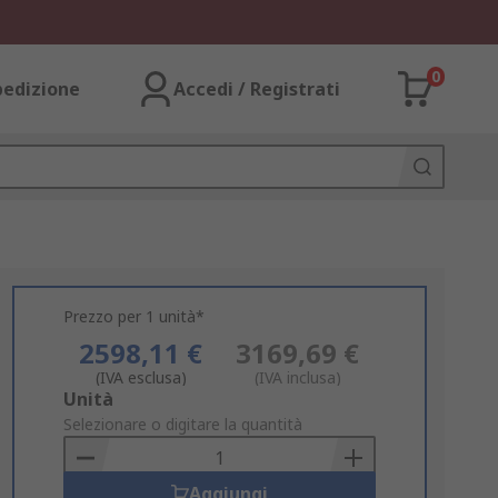
0
pedizione
Accedi / Registrati
Prezzo per 1 unità*
2598,11 €
3169,69 €
(IVA esclusa)
(IVA inclusa)
Add
Unità
to
Selezionare o digitare la quantità
Basket
Aggiungi