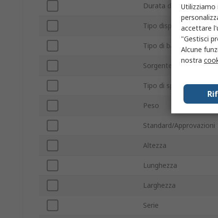
Durata della batteria
Utilizziamo 
personalizza
Tipo display
accettare l
"Gestisci pr
Tipo di batteria
Alcune funzi
nostra
cook
Sorgente di alimentazi
Tipo di spina
Ri
Peso
Standard/Approvazioni
Altezza
Lunghezza
Larghezza
Serie