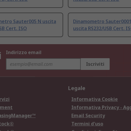
etro Sauter005 N uscita
Dinamometro Sauter0001
SB Cert. ISO
uscita RS232/USB Cert. I
i
Indirizzo email
Iscriviti
Legale
rvizi
Informativa Cookie
ement
Informativa Privacy - Ag
hasingManager™
Email Security
Stock®
Termini d'uso