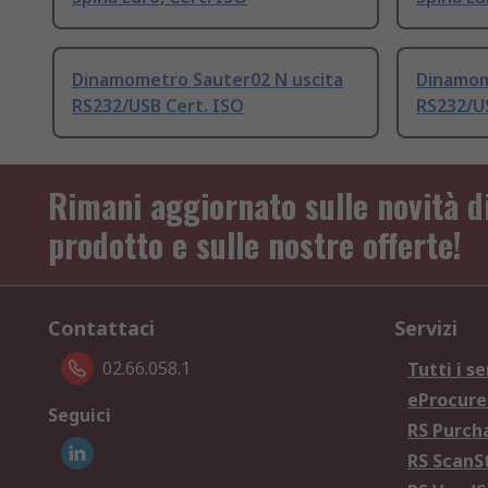
Dinamometro Sauter02 N uscita
Dinamom
RS232/USB Cert. ISO
RS232/U
Rimani aggiornato sulle novità d
prodotto e sulle nostre offerte!
Contattaci
Servizi
02.66.058.1
Tutti i se
eProcur
Seguici
RS Purc
RS Scan