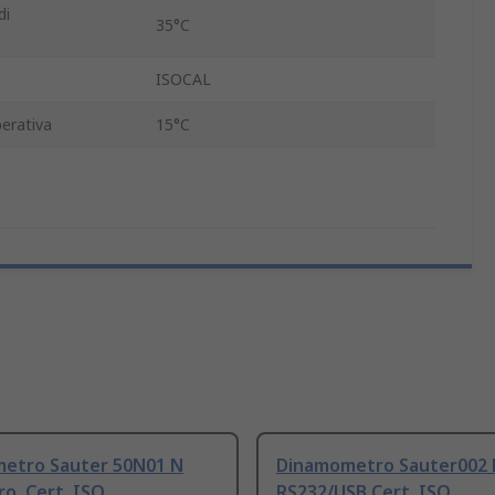
di
35°C
ISOCAL
erativa
15°C
etro Sauter 50N01 N
Dinamometro Sauter002 N
ro, Cert. ISO
RS232/USB Cert. ISO