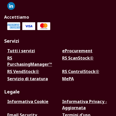
Accettiamo
Servizi
Tutti i servizi
eProcurement
RS
RS ScanStock®
PurchasingManager™
RS VendStock®
RS ControlStock®
Servizio di taratura
MePA
Legale
Informativa Cookie
Informativa Privacy -
Aggiornata
Email Security
Termini d'uso