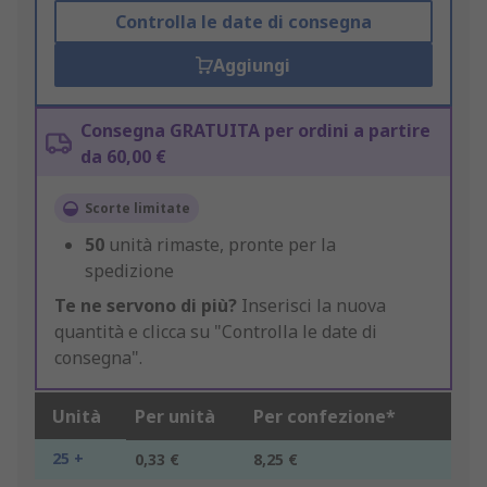
Controlla le date di consegna
Aggiungi
Consegna GRATUITA per ordini a partire
da 60,00 €
Scorte limitate
50
unità rimaste, pronte per la
spedizione
Te ne servono di più?
Inserisci la nuova
quantità e clicca su "Controlla le date di
consegna".
Unità
Per unità
Per confezione*
25 +
0,33 €
8,25 €