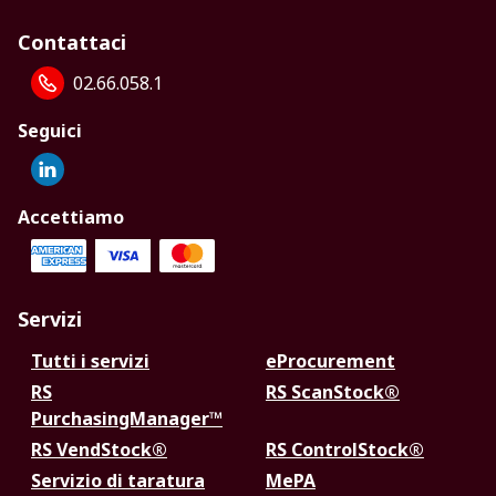
Contattaci
02.66.058.1
Seguici
Accettiamo
Servizi
Tutti i servizi
eProcurement
RS
RS ScanStock®
PurchasingManager™
RS VendStock®
RS ControlStock®
Servizio di taratura
MePA