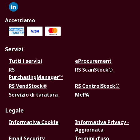
Accettiamo
Servizi
Tutti i servizi
eProcurement
RS
RS ScanStock®
PurchasingManager™
RS VendStock®
RS ControlStock®
Servizio di taratura
MePA
Legale
Informativa Cookie
Informativa Privacy -
Aggiornata
Email Security
Termini d'uso