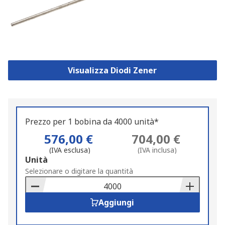
Visualizza Diodi Zener
Prezzo per 1 bobina da 4000 unità*
576,00 €
704,00 €
(IVA esclusa)
(IVA inclusa)
Add
Unità
to
Selezionare o digitare la quantità
Basket
Aggiungi